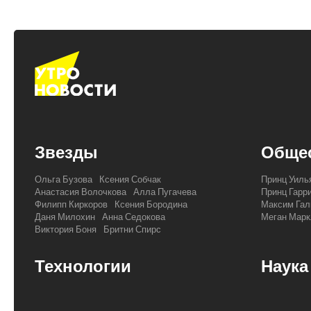
Звезды
Обще
Ольга Бузова
Ксения Собчак
Принц Уиль
Анастасия Волочкова
Алла Пугачева
Принц Гарр
Филипп Киркоров
Ксения Бородина
Максим Гал
Даня Милохин
Анна Седокова
Меган Марк
Виктория Боня
Бритни Спирс
Технологии
Наука