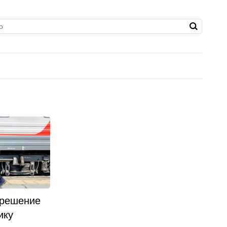
 решение
ику