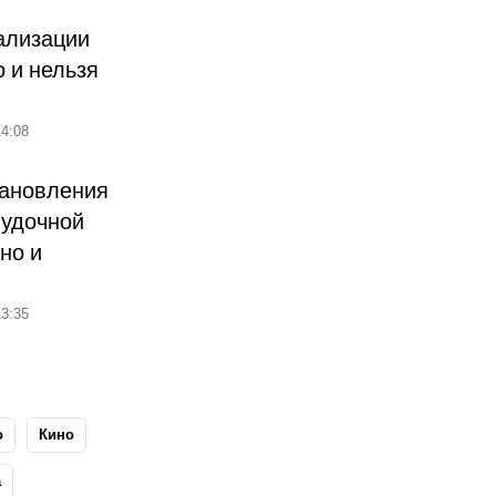
ализации
о и нельзя
4:08
тановления
лудочной
но и
3:35
о
Кино
а