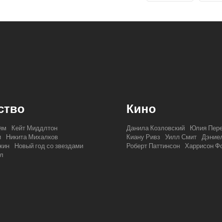
ство
Кино
ям
Кейт Миддлтон
Данила Козловский
Юлия Пер
и
Никита Михалков
Киану Ривз
Уилл Смит
Дэниел
кин
Новый год со звездами
Роберт Паттинсон
Харрисон Ф
л