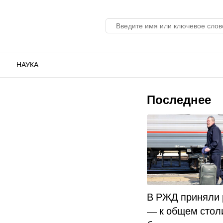
НАУКА
Последнее
В РЖД приняли
— к общем стол