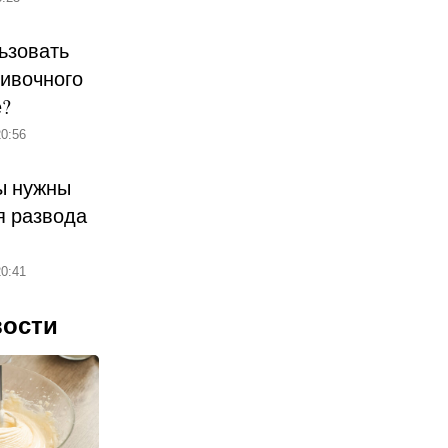
ьзовать
ливочного
е?
0:56
ы нужны
 развода
0:41
вости