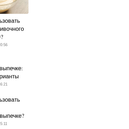
ьзовать
ливочного
е?
0:56
выпечке:
рианты
6:21
ьзовать
 выпечке?
5:11