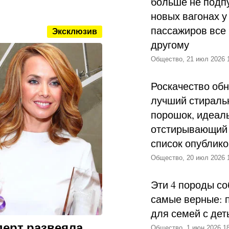
больше не подпу
новых вагонах у
пассажиров все 
Эксклюзив
другому
Общество, 21 июл 2026 
Роскачество об
лучший стираль
порошок, идеал
отстирывающий 
список опублик
Общество, 20 июл 2026 
Эти 4 породы со
самые верные: 
для семей с дет
перт развеяла
Общество, 1 июн 2026 18