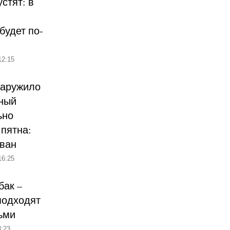
стят: в
будет по-
12:15
наружило
ный
ьно
пятна:
ован
16:25
бак –
подходят
ьми
:23