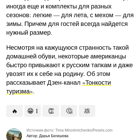
иногда еще и комплекты для разных
сезонов: легкие — для лета, с мехом — для
зимы. Причем для гостей всегда найдется
нужный размер.
Несмотря на кажущуюся странность такой
домашней обуви, некоторые американцы
быстро привыкают к русским тапкам и даже
увозят их к себе на родину. Об этом
рассказывает Дзен-канал
«Тонкости
туризма»
.
🔥
😁
1
👏
🤔
💩
Источник фото: Tima Miroshnichenko/Pexels.com
Автор: Дарья Бегишева