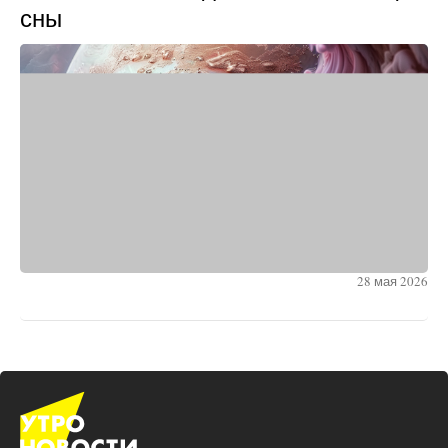
сны
28 мая 2026
Что сделать, чтобы варёные яйца
легко чистились: проверенные
способы