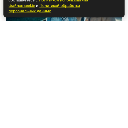
файлов cookie
и
Политикой обработки
персональных данных
.
26 мая 2026
Чем закончился сериал «Лапси»
(осторожно, спойлеры!)