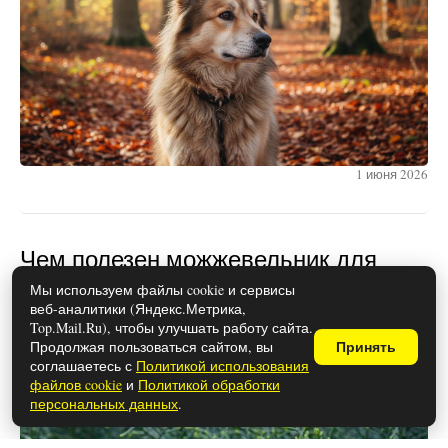
1 июня 2026
Чем полезен можжевельник для
здоровья: свойства и
Мы используем файлы cookie и сервисы
веб-аналитики (Яндекс.Метрика,
противопоказания
Top.Mail.Ru), чтобы улучшать работу сайта.
Продолжая пользоваться сайтом, вы
Принять
соглашаетесь с
Политикой использования
файлов cookie
и
Политикой обработки
персональных данных
.