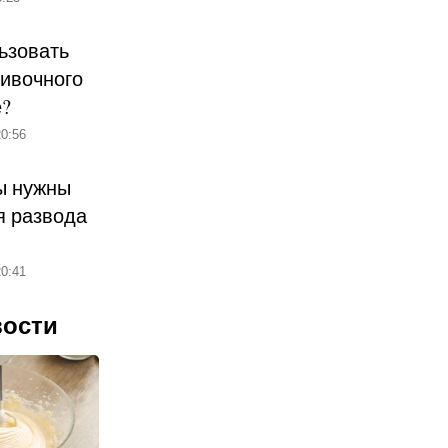
ьзовать
ливочного
е?
0:56
ы нужны
 развода
0:41
вости