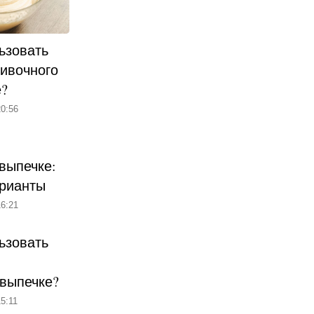
ьзовать
ливочного
е?
0:56
выпечке:
рианты
6:21
ьзовать
 выпечке?
5:11