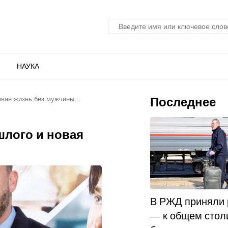
НАУКА
Последнее
новая жизнь без мужчины…
шлого и новая
В РЖД приняли
— к общем стол