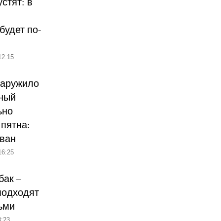
стят: в
будет по-
12:15
наружило
ный
ьно
пятна:
ован
16:25
бак –
подходят
ьми
:23