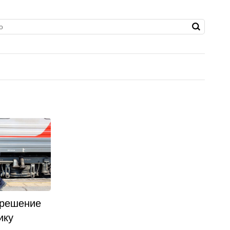
 решение
ику