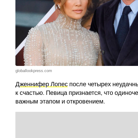
globallookpress.com
Дженнифер Лопес
после четырех неудачны
к счастью. Певица признается, что одиноч
важным этапом и откровением.