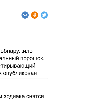
 обнаружило
альный порошок,
тстирывающий
к опубликован
м зодиака снятся