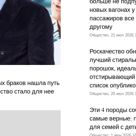
больше не подпу
новых вагонах у
пассажиров все 
другому
Общество, 21 июл 2026 
Роскачество об
лучший стираль
порошок, идеал
отстирывающий 
х браков нашла путь
список опублик
ество стало для нее
Общество, 20 июл 2026 
Эти 4 породы со
самые верные: 
для семей с дет
Общество, 1 июн 2026 18