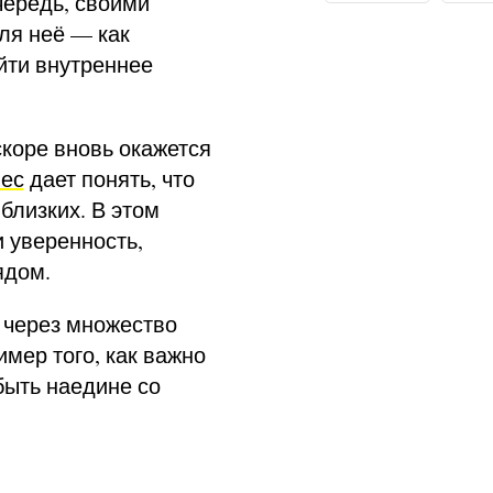
чередь, своими
для неё — как
йти внутреннее
коре вновь окажется
ес
дает понять, что
близких. В этом
 уверенность,
ядом.
 через множество
имер того, как важно
быть наедине со