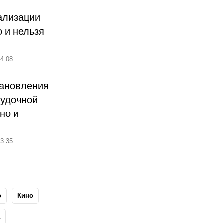
ализации
о и нельзя
4:08
тановления
лудочной
но и
3:35
о
Кино
а