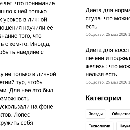
чает, что понимание
Диета для норм
шло к ней только
стула: что можн
х уроков в личной
есть
тношения научили её
нание того, что
Общество, 25 май 2026 1
ь с кем-то. Иногда,
Диета для восс
побыть наедине с
печени и подже
железы: что мож
у не только в личной
нельзя есть
етний тур, чтобы
Общество, 25 май 2026 1
ми. Для нее это был
Категории
озможность
ускользали на фоне
ктов. Лопес
Звезды
Обществ
кружить себя
Технологии
Наук