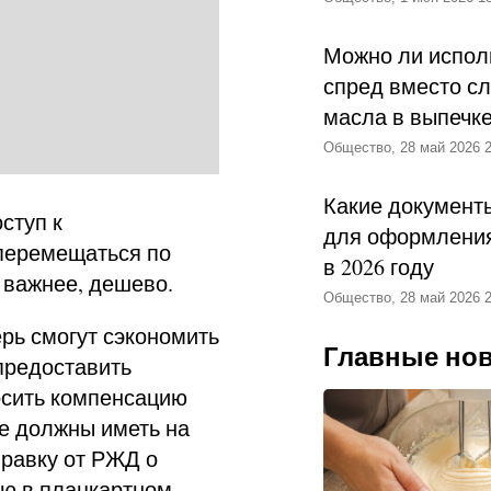
Можно ли испол
спред вместо с
масла в выпечк
Общество, 28 май 2026 2
Какие документ
ступ к
для оформления
перемещаться по
в 2026 году
 важнее, дешево.
Общество, 28 май 2026 2
рь смогут сэкономить
Главные но
 предоставить
осить компенсацию
е должны иметь на
правку от РЖД о
ию в плацкартном