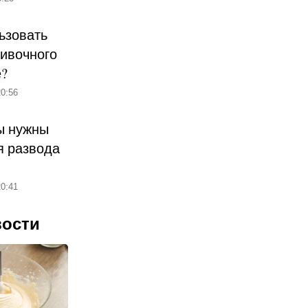
ьзовать
ливочного
е?
0:56
ы нужны
 развода
0:41
вости