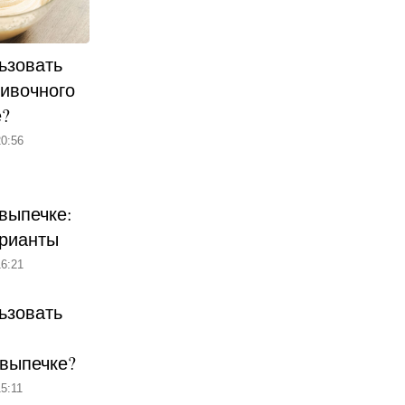
ьзовать
ливочного
е?
0:56
выпечке:
рианты
6:21
ьзовать
 выпечке?
5:11