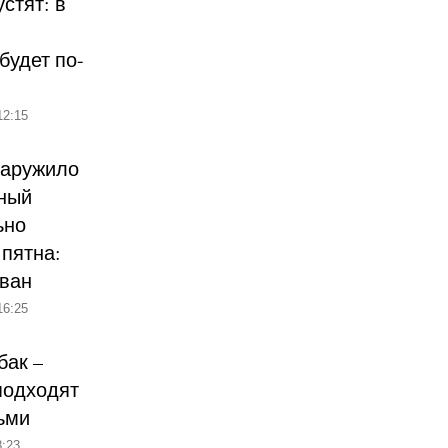
стят: в
будет по-
12:15
наружило
ный
ьно
пятна:
ован
16:25
бак –
подходят
ьми
:23