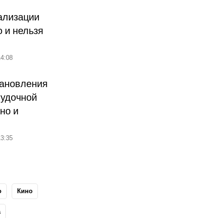
ализации
о и нельзя
4:08
тановления
лудочной
но и
3:35
о
Кино
а