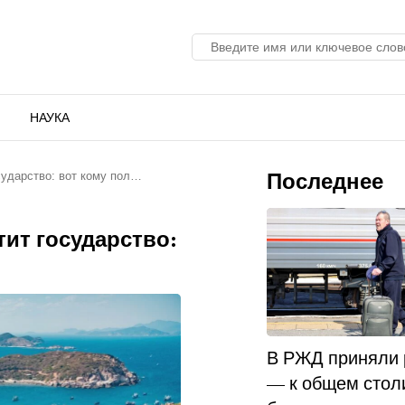
НАУКА
Последнее
сударство: вот кому пол…
тит государство:
В РЖД приняли
— к общем стол