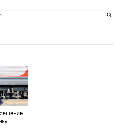
 решение
ику