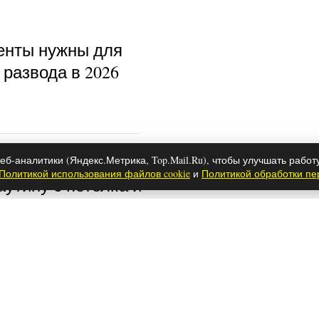
енты нужны для
развода в 2026
еб-аналитики (Яндекс.Метрика, Top.Mail.Ru), чтобы улучшать работ
Политикой использования файлов cookie
и
Политикой обработки п
аутину с потолка и
ые лайфхаки