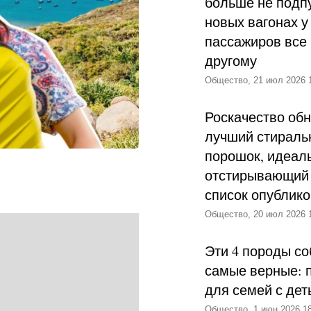
больше не подпу
новых вагонах у
пассажиров все 
другому
Общество, 21 июл 2026 
Роскачество об
лучший стираль
порошок, идеал
отстирывающий 
список опублик
Общество, 20 июл 2026 
Эти 4 породы со
самые верные: 
для семей с дет
Общество, 1 июн 2026 18