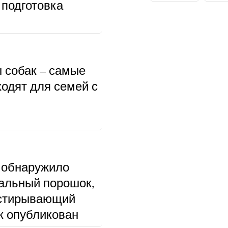
 подготовка
ы собак – самые
ходят для семей с
 обнаружило
альный порошок,
тстирывающий
к опубликован