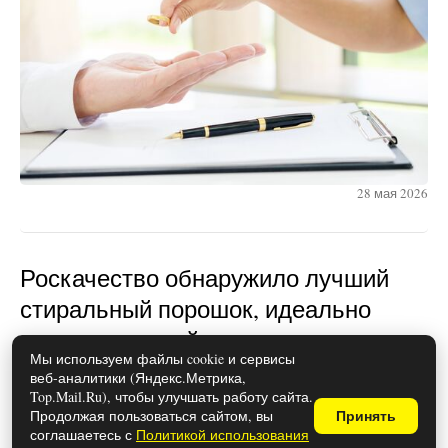
28 мая 2026
Роскачество обнаружило лучший
стиральный порошок, идеально
отстирывающий пятна: список
Мы используем файлы cookie и сервисы
опубликован
веб-аналитики (Яндекс.Метрика,
Top.Mail.Ru), чтобы улучшать работу сайта.
Продолжая пользоваться сайтом, вы
Принять
соглашаетесь с
Политикой использования