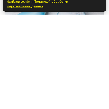
файлов cookie
и
Политикой обработки
персональных данных
.
20 июля 2026
Как убрать паутину с потолка и стен:
простые лайфхаки