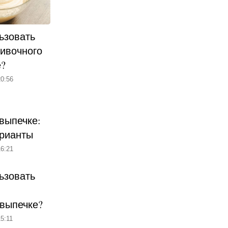
ьзовать
ливочного
е?
0:56
выпечке:
рианты
6:21
ьзовать
 выпечке?
5:11