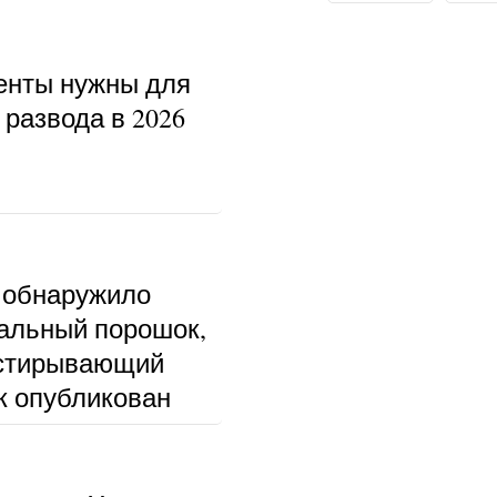
енты нужны для
развода в 2026
 обнаружило
альный порошок,
тстирывающий
к опубликован