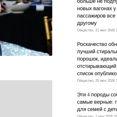
больше не подпу
новых вагонах у
пассажиров все 
другому
Общество, 21 июл 2026 
Роскачество об
лучший стираль
порошок, идеал
отстирывающий 
список опублик
Общество, 20 июл 2026 
Эти 4 породы со
самые верные: 
для семей с дет
Общество, 1 июн 2026 18