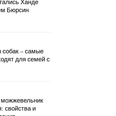
тались Ханде
ем Бюрсин
ы собак – самые
ходят для семей с
 можжевельник
: свойства и