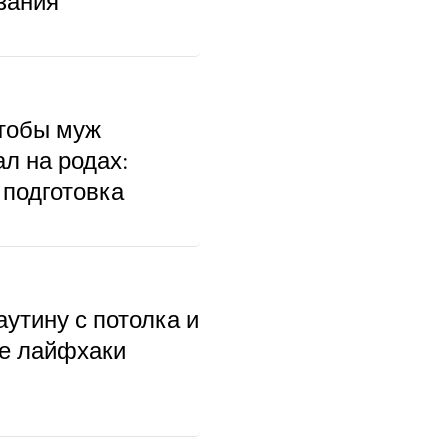
зания
чтобы муж
л на родах:
 подготовка
аутину с потолка и
ые лайфхаки