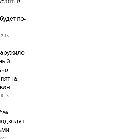
стят: в
будет по-
12:15
наружило
ный
ьно
пятна:
ован
16:25
бак –
подходят
ьми
:23