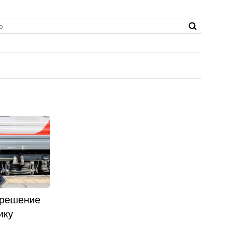
 решение
ику