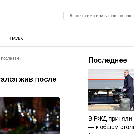
НАУКА
Последнее
после Hi-Fi
тался жив после
В РЖД приняли
— к общем стол