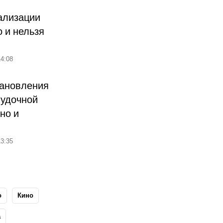
ализации
о и нельзя
4:08
тановления
лудочной
но и
3:35
о
Кино
а