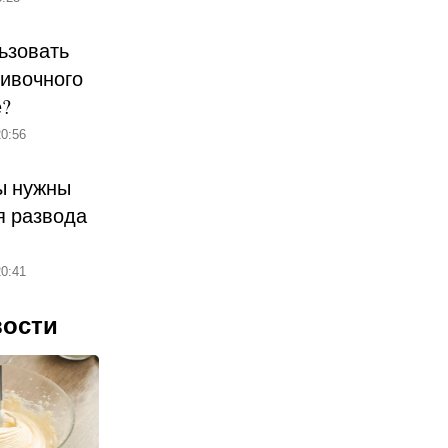
ьзовать
ливочного
е?
0:56
ы нужны
 развода
0:41
вости