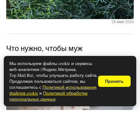
28 мая 2026
Что нужно, чтобы муж
присутствовал на родах: документы
Мы используем файлы cookie и сервисы
и подготовка
веб-аналитики (Яндекс.Метрика,
Top.Mail.Ru), чтобы улучшать работу сайта.
Продолжая пользоваться сайтом, вы
Принять
соглашаетесь с
Политикой использования
файлов cookie
и
Политикой обработки
персональных данных
.