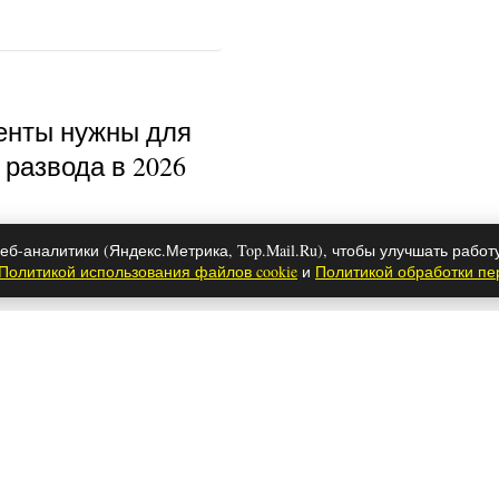
енты нужны для
развода в 2026
еб-аналитики (Яндекс.Метрика, Top.Mail.Ru), чтобы улучшать работ
Политикой использования файлов cookie
и
Политикой обработки п
м зодиака снятся