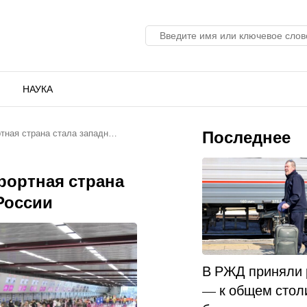
НАУКА
Последнее
ортная страна стала западн…
урортная страна
России
В РЖД приняли
— к общем стол