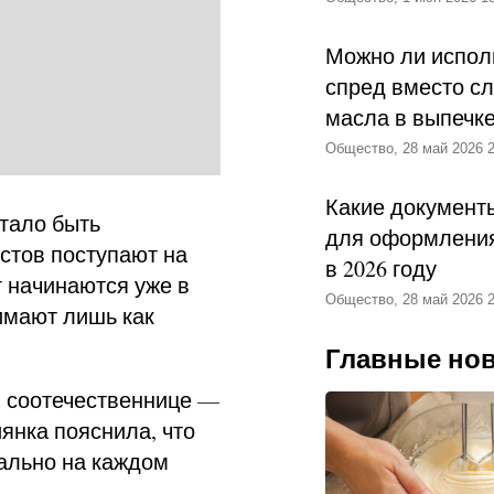
Можно ли испол
спред вместо с
масла в выпечк
Общество, 28 май 2026 2
Какие документ
тало быть
для оформления
стов поступают на
в 2026 году
г начинаются уже в
Общество, 28 май 2026 2
имают лишь как
Главные но
й соотечественнице
—
янка пояснила, что
вально на каждом