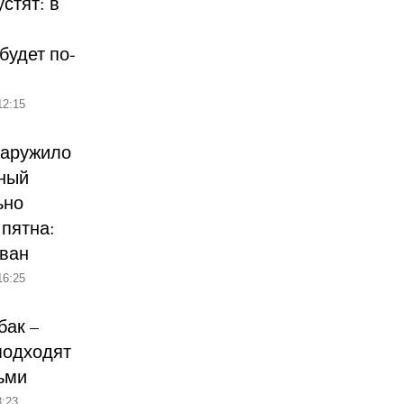
стят: в
будет по-
12:15
наружило
ный
ьно
пятна:
ован
16:25
бак –
подходят
ьми
:23