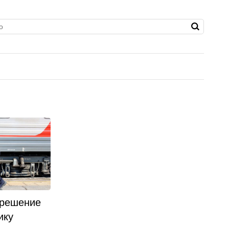
 решение
ику