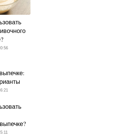
ьзовать
ливочного
е?
0:56
выпечке:
рианты
6:21
ьзовать
 выпечке?
5:11