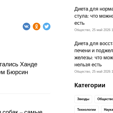
Диета для норм
стула: что можн
есть
Общество, 25 май 2026 1
Диета для восс
печени и подже
железы: что мож
тались Ханде
нельзя есть
ем Бюрсин
Общество, 25 май 2026 1
Категории
Звезды
Обществ
Технологии
Наук
ы собак – самые