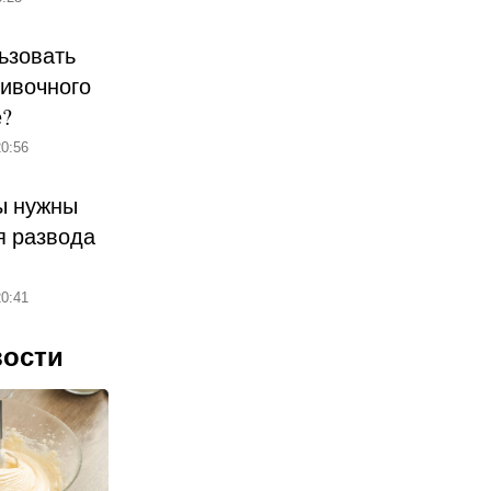
ьзовать
ливочного
е?
0:56
ы нужны
 развода
0:41
вости