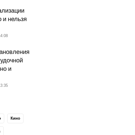
ализации
о и нельзя
4:08
тановления
лудочной
но и
3:35
о
Кино
а