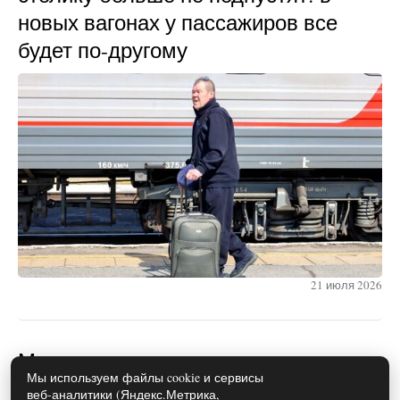
новых вагонах у пассажиров все
будет по-другому
21 июля 2026
Можно ли использовать спред
Мы используем файлы cookie и сервисы
вместо сливочного масла в
веб-аналитики (Яндекс.Метрика,