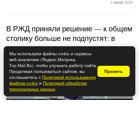
1 июня 2026
В РЖД приняли решение — к общем
столику больше не подпустят: в
новых вагонах у пассажиров все
Мы используем файлы cookie и сервисы
будет по-другому
веб-аналитики (Яндекс.Метрика,
Top.Mail.Ru), чтобы улучшать работу сайта.
Продолжая пользоваться сайтом, вы
Принять
соглашаетесь с
Политикой использования
файлов cookie
и
Политикой обработки
персональных данных
.