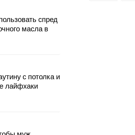
пользовать спред
очного масла в
аутину с потолка и
ые лайфхаки
чтобы муж