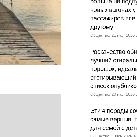
больше не подпу
новых вагонах у
пассажиров все 
другому
Общество, 21 июл 2026 
Роскачество об
лучший стираль
порошок, идеал
отстирывающий 
список опублик
Общество, 20 июл 2026 
Эти 4 породы со
самые верные: 
для семей с дет
Общество, 1 июн 2026 18