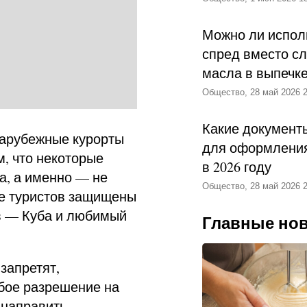
Можно ли испол
спред вместо с
масла в выпечк
Общество, 28 май 2026 2
Какие документ
зарубежные курорты
для оформления
м, что некоторые
в 2026 году
а, а именно — не
Общество, 28 май 2026 2
ые туристов защищены
в — Куба и любимый
Главные но
 запретят,
бое разрешение на
 направить