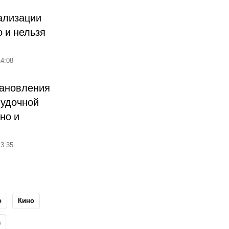
ализации
о и нельзя
4:08
тановления
лудочной
но и
3:35
о
Кино
а