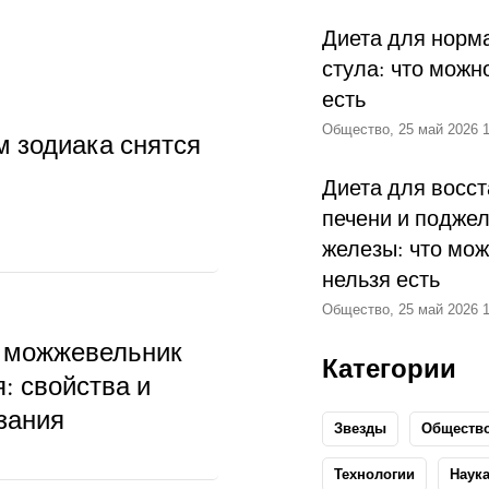
Диета для норм
стула: что можн
есть
Общество, 25 май 2026 1
м зодиака снятся
Диета для восс
печени и подже
железы: что мож
нельзя есть
Общество, 25 май 2026 1
 можжевельник
Категории
: свойства и
зания
Звезды
Обществ
Технологии
Наук