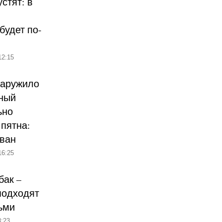
стят: в
будет по-
12:15
наружило
ный
ьно
пятна:
ован
16:25
бак –
подходят
ьми
:23