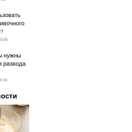
ьзовать
ливочного
е?
0:56
ы нужны
 развода
0:41
вости