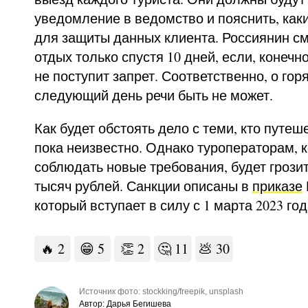
уведомление в ведомство и пояснить, ка
для защиты данных клиента. Россиянин см
отдых только спустя 10 дней, если, конечн
не поступит запрет. Соответственно, о гор
следующий день речи быть не может.
Как будет обстоять дело с теми, кто путеш
пока неизвестно. Однако туроператорам, 
соблюдать новые требования, будет грозит
тысяч рублей. Санкции описаны в
приказе
который вступает в силу с 1 марта 2023 год
🔥
2
😁
5
👏
2
🤔
11
💩
30
Источник фото: stockking/freepik, unsplash
Автор: Дарья Бегишева