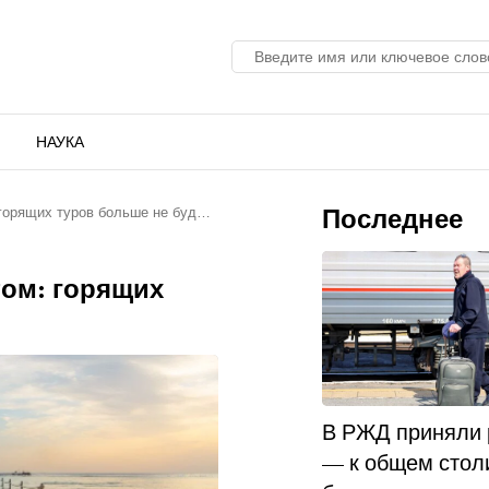
НАУКА
Последнее
 горящих туров больше не буд…
ом: горящих
В РЖД приняли
— к общем стол