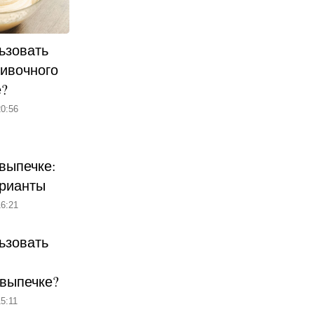
ьзовать
ливочного
е?
0:56
выпечке:
рианты
6:21
ьзовать
 выпечке?
5:11