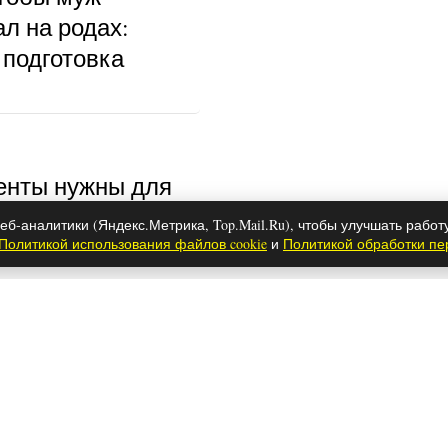
л на родах:
 подготовка
енты нужны для
развода в 2026
еб-аналитики (Яндекс.Метрика, Top.Mail.Ru), чтобы улучшать работ
Политикой использования файлов cookie
и
Политикой обработки п
ы собак – самые
ходят для семей с