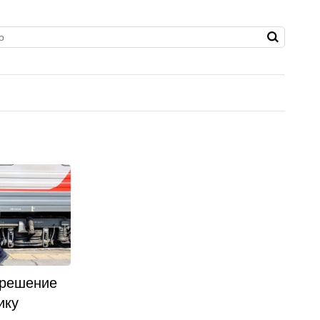
 решение
ику