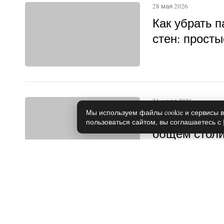
28 мая 2026
Как убрать п
стен: прост
21 июля 2026
Мы используем файлы cookie и сервисы в
В РЖД приня
пользоваться сайтом, вы соглашаетесь с
общем столи
подпустят: в
пассажиров в
другому
28 мая 2026
Что нужно, 