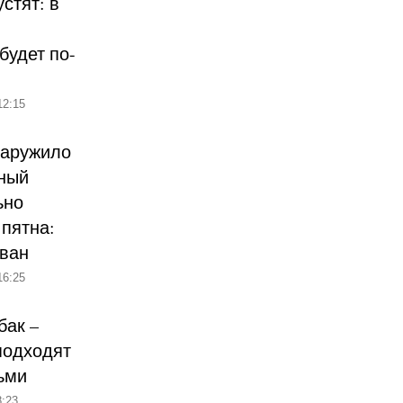
стят: в
будет по-
12:15
наружило
ный
ьно
пятна:
ован
16:25
бак –
подходят
ьми
:23