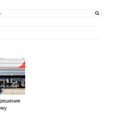
 решение
ику