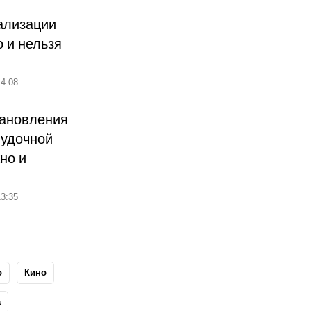
ализации
о и нельзя
4:08
тановления
лудочной
но и
3:35
о
Кино
а