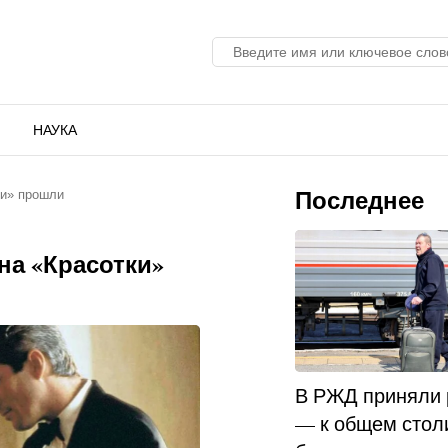
НАУКА
Последнее
ки» прошли
на «Красотки»
В РЖД приняли
— к общем стол