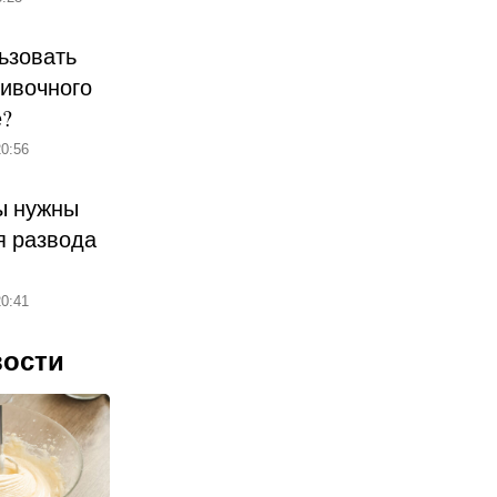
ьзовать
ливочного
е?
0:56
ы нужны
 развода
0:41
вости