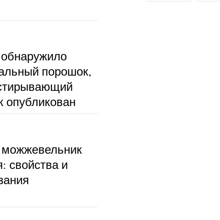
 обнаружило
альный порошок,
тстирывающий
к опубликован
 можжевельник
: свойства и
зания