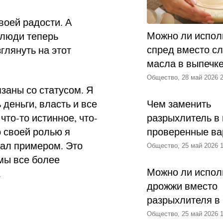
воей радости. А
Можно ли испол
 люди теперь
спред вместо с
зглянуть на этот
масла в выпечк
Общество, 28 май 2026 2
язаны со статусом. Я
деньги, власть и все
Чем заменить
что-то истинное, что-
разрыхлитель в 
о своей ролью я
проверенные ва
тал примером. Это
Общество, 25 май 2026 1
мы все более
Можно ли испол
.
дрожжи вместо
разрыхлителя в
Общество, 25 май 2026 1