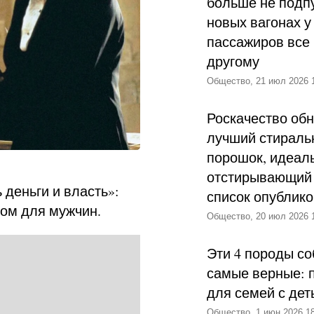
больше не подпу
новых вагонах у
пассажиров все 
другому
Общество, 21 июл 2026 
Роскачество об
лучший стираль
порошок, идеал
отстирывающий 
деньги и власть»:
список опублик
ром для мужчин.
Общество, 20 июл 2026 
Эти 4 породы со
самые верные: 
для семей с дет
Общество, 1 июн 2026 18