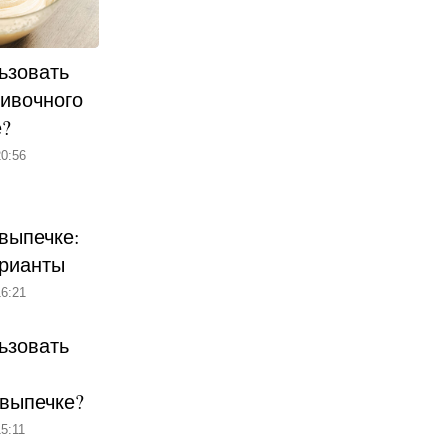
ьзовать
ливочного
е?
0:56
выпечке:
рианты
6:21
ьзовать
 выпечке?
5:11