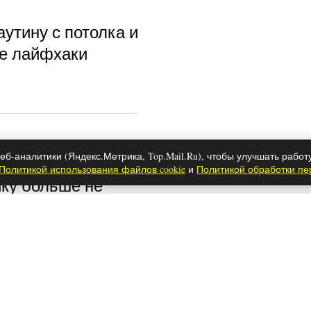
аутину с потолка и
ые лайфхаки
еб-аналитики (Яндекс.Метрика, Top.Mail.Ru), чтобы улучшать работ
ли решение — к
Политикой использования файлов cookie
и
Политикой обработки п
ку больше не
 новых вагонах у
се будет по-
чтобы муж