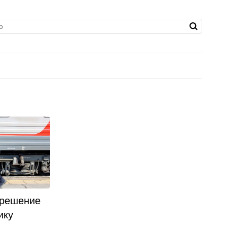
 решение
ику