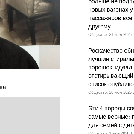
больше не подпу
новых вагонах у
пассажиров все 
другому
Общество, 21 июл 2026 
Роскачество об
лучший стираль
порошок, идеал
отстирывающий 
список опублик
ка.
Общество, 20 июл 2026 
Эти 4 породы со
самые верные: 
для семей с дет
Общество, 1 июн 2026 18