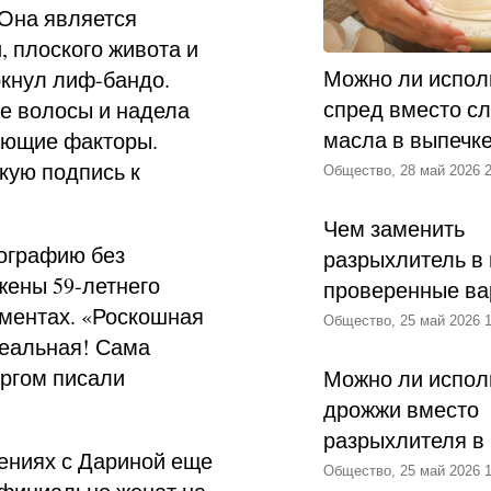
Она является
, плоского живота и
Можно ли испол
ркнул лиф-бандо.
спред вместо с
е волосы и надела
масла в выпечк
ающие факторы.
кую подпись к
Общество, 28 май 2026 2
Чем заменить
тографию без
разрыхлитель в 
жены 59-летнего
проверенные ва
иментах. «Роскошная
Общество, 25 май 2026 1
деальная! Сама
оргом писали
Можно ли испол
дрожжи вместо
разрыхлителя в
ениях с Дариной еще
Общество, 25 май 2026 1