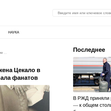
НАУКА
Последнее
ном …
жена Цекало в
вала фанатов
В РЖД приняли
— к общем стол