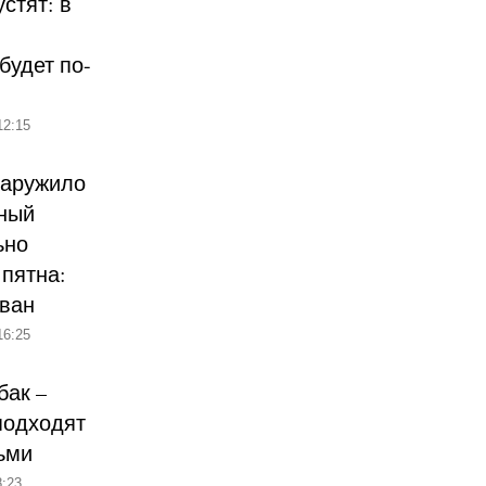
стят: в
будет по-
12:15
наружило
ный
ьно
пятна:
ован
16:25
бак –
подходят
ьми
:23