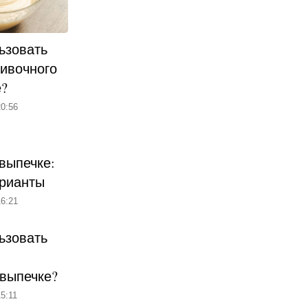
ьзовать
ливочного
е?
0:56
выпечке:
рианты
6:21
ьзовать
 выпечке?
5:11