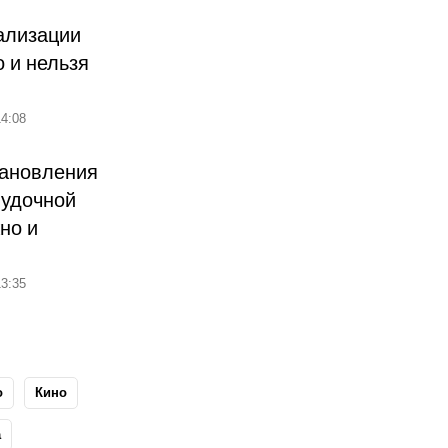
ализации
о и нельзя
4:08
тановления
лудочной
но и
3:35
о
Кино
а