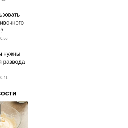
ьзовать
ливочного
е?
0:56
ы нужны
 развода
0:41
вости