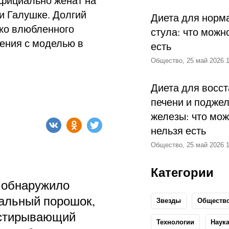
официально женат на
и Галушке. Долгий
Диета для норм
лко влюбленного
стула: что можн
ения с моделью в
есть
Общество, 25 май 2026 1
Диета для восс
печени и подже
железы: что мож
нельзя есть
Общество, 25 май 2026 1
Категории
 обнаружило
альный порошок,
Звезды
Обществ
тстирывающий
Технологии
Наук