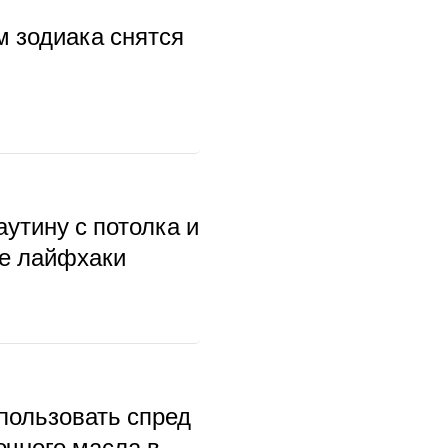
м зодиака снятся
аутину с потолка и
ые лайфхаки
пользовать спред
очного масла в