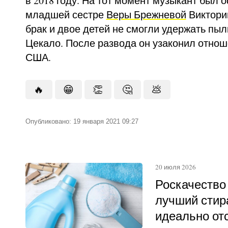
в 2018 году. На тот момент музыкант был 
младшей сестре
Веры Брежневой
Виктори
брак и двое детей не смогли удержать пы
Цекало. После развода он узаконил отнош
США.
🔥
😁
👏
🤔
💩
Опубликовано: 19 января 2021 09:27
20 июля 2026
Роскачество
лучший стир
идеально о