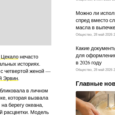
Можно ли испол
спред вместо с
масла в выпечк
Общество, 28 май 2026 2
Какие документ
для оформления
 Цекало
нечасто
в 2026 году
альных историях.
 с четвертой женой —
Общество, 28 май 2026 2
й Эрвин
.
Главные но
убликовала в личном
ке, которая вызвала
на берегу океана,
й расцветки. Модель