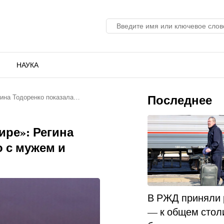
НАУКА
Последнее
гина Тодоренко показала…
ире»: Регина
 с мужем и
В РЖД приняли
— к общем стол