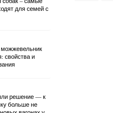
ы собак – самые
ходят для семей с
 можжевельник
: свойства и
зания
ли решение — к
ку больше не
 новых вагонах у