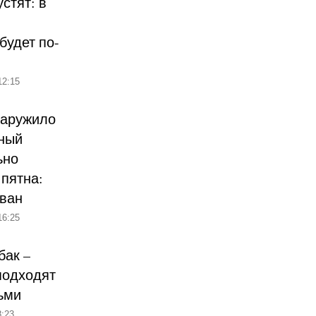
стят: в
будет по-
12:15
наружило
ный
ьно
пятна:
ован
16:25
бак –
подходят
ьми
:23