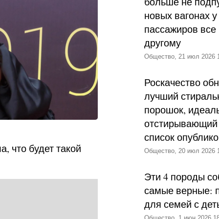
больше не подпу
новых вагонах у
пассажиров все 
другому
Общество, 21 июл 2026 
Роскачество об
лучший стираль
порошок, идеал
отстирывающий 
список опублик
а, что будет такой
Общество, 20 июл 2026 
Эти 4 породы со
самые верные: 
для семей с дет
Общество, 1 июн 2026 18