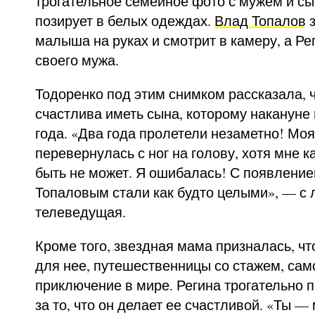
трогательное семейное фото с мужем и сы
позирует в белых одеждах.
Влад Топалов
з
малыша на руках и смотрит в камеру, а Ре
своего мужа.
Тодоренко под этим снимком рассказала, 
счастлива иметь сына, которому накануне
года. «Два года пролетели незаметно! Моя
перевернулась с ног на голову, хотя мне к
быть не может. Я ошибалась! С появлени
Топаловым стали как будто целыми», — с
телеведущая.
Кроме того, звездная мама призналась, чт
для нее, путешественницы со стажем, са
приключение в мире. Регина трогательно 
за то, что он делает ее счастливой. «Ты —