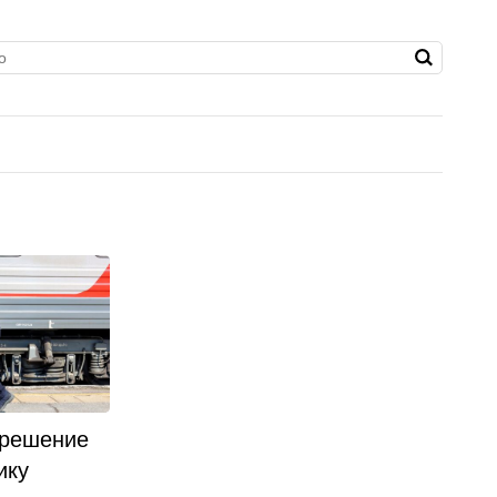
 решение
ику