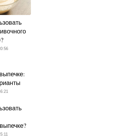
ьзовать
ливочного
е?
0:56
выпечке:
рианты
6:21
ьзовать
 выпечке?
5:11