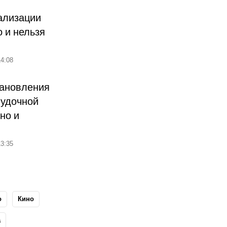
ализации
о и нельзя
4:08
тановления
лудочной
но и
3:35
о
Кино
а