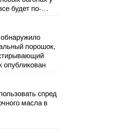
се будет по-
 обнаружило
альный порошок,
тстирывающий
к опубликован
пользовать спред
очного масла в