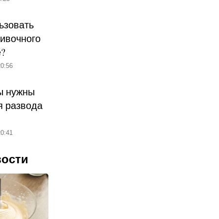
ьзовать
ливочного
е?
0:56
ы нужны
 развода
0:41
вости