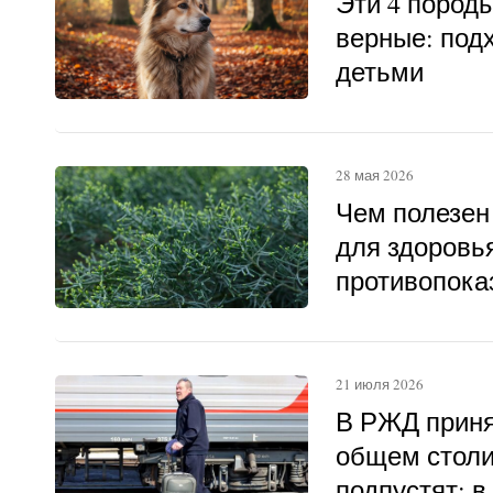
Эти 4 пород
верные: под
детьми
28 мая 2026
Чем полезен
для здоровья
противопока
21 июля 2026
В РЖД приня
общем столи
подпустят: в