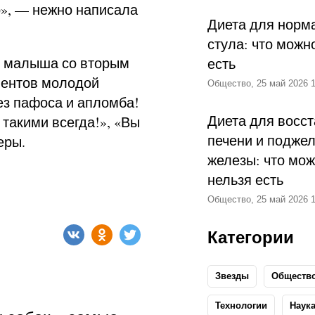
о», — нежно написала
Диета для норм
стула: что можн
и малыша со вторым
есть
ментов молодой
Общество, 25 май 2026 1
ез пафоса и апломба!
Диета для восс
такими всегда!», «Вы
печени и подже
еры.
железы: что мож
нельзя есть
Общество, 25 май 2026 1
Категории
Звезды
Обществ
Технологии
Наук