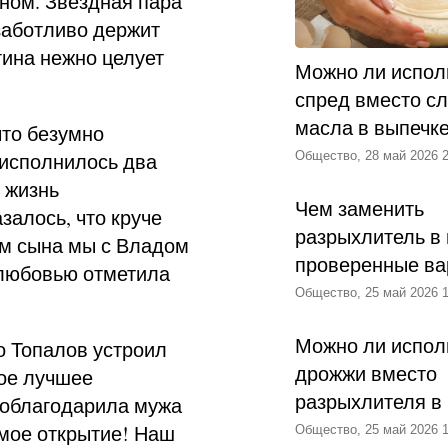
ном. Звездная пара
аботливо держит
гина нежно целует
Можно ли испол
спред вместо с
масла в выпечк
что безумно
 исполнилось два
Общество, 28 май 2026 2
 жизнь
Чем заменить
азалось, что круче
разрыхлитель в 
ем сына мы с Владом
проверенные ва
 любовью отметила
Общество, 25 май 2026 1
Можно ли испол
о Топалов устроил
дрожжи вместо
мое лучшее
разрыхлителя в
поблагодарила мужа
 мое открытие! Наш
Общество, 25 май 2026 1