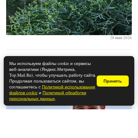
28 мая 2026
Почему расстались Ханде Эрчел и
Мы используем файлы cookie и сервисы
веб-аналитики (Яндекс.Метрика,
Керем Бюрсин
Top.Mail.Ru), чтобы улучшать работу сайта.
Продолжая пользоваться сайтом, вы
Принять
соглашаетесь с
Политикой использования
файлов cookie
и
Политикой обработки
персональных данных
.