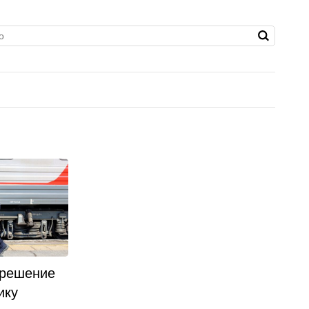
 решение
ику