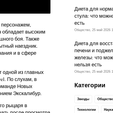
Диета для норм
стула: что можн
есть
 персонажем,
Общество, 25 май 2026 1
н обладает высоким
шного боя. Также
Диета для восс
ытный наездник.
печени и подже
нания и в сфере
железы: что мож
нельзя есть
т одной из главных
Общество, 25 май 2026 1
l. По слухам, в
Категории
команде Новых
нием Экскалибур.
Звезды
Обществ
го рыцаря в
Технологии
Наук
нать после просмотра