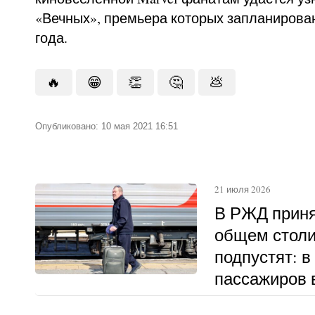
«Вечных», премьера которых запланирован
года.
🔥
😁
👏
🤔
💩
Опубликовано: 10 мая 2021 16:51
21 июля 2026
В РЖД приня
общем столи
подпустят: в
пассажиров в
другому