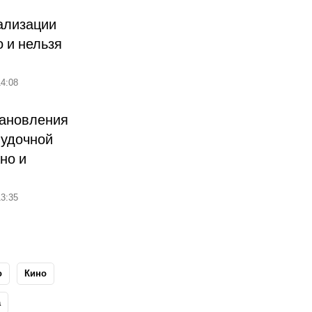
ализации
о и нельзя
4:08
тановления
лудочной
но и
3:35
о
Кино
а