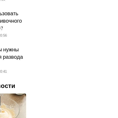
ьзовать
ливочного
е?
0:56
ы нужны
 развода
0:41
вости