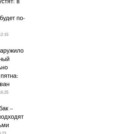
стят: в
будет по-
12:15
наружило
ный
ьно
пятна:
ован
16:25
бак –
подходят
ьми
:23