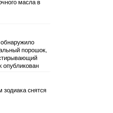
очного масла в
 обнаружило
альный порошок,
тстирывающий
к опубликован
м зодиака снятся