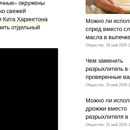
Вечные» окружены
но свежей
и
Кита Харингтона
Можно ли испол
чить отдельный
спред вместо с
масла в выпечк
Общество, 28 май 2026 2
Чем заменить
разрыхлитель в 
проверенные ва
Общество, 25 май 2026 1
Можно ли испол
дрожжи вместо
разрыхлителя в
Общество, 25 май 2026 1