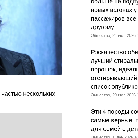
больше не подпу
новых вагонах у
пассажиров все 
другому
Общество, 21 июл 2026 
Роскачество об
лучший стираль
порошок, идеал
отстирывающий 
список опублик
 частью нескольких
Общество, 20 июл 2026 
Эти 4 породы со
самые верные: 
для семей с дет
Общество, 1 июн 2026 18