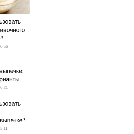
ьзовать
ливочного
е?
0:56
выпечке:
рианты
6:21
ьзовать
 выпечке?
5:11