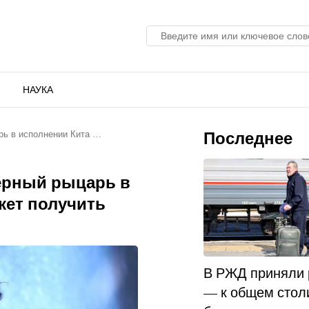
НАУКА
Последнее
рь в исполнении Кита …
ерный рыцарь в
жет получить
В РЖД приняли
— к общем стол