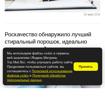
28 мая 2026
Роскачество обнаружило лучший
стиральный порошок, идеально
отстирывающий пятна: список
Мы используем файлы cookie и сервисы
опубликован
веб-аналитики (Яндекс.Метрика,
Top.Mail.Ru), чтобы улучшать работу сайта.
Продолжая пользоваться сайтом, вы
Принять
соглашаетесь с
Политикой использования
файлов cookie
и
Политикой обработки
персональных данных
.