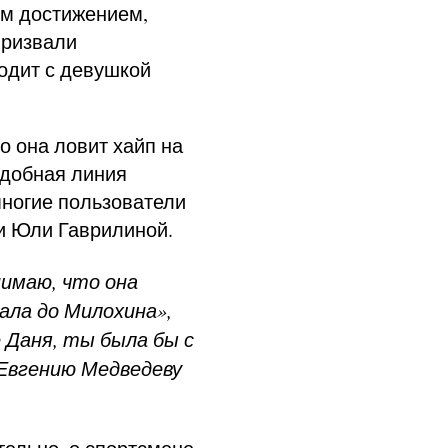
им достижением,
призвали
ходит с девушкой
о она ловит хайп на
одобная линия
многие пользователи
и Юли Гаврилиной.
нимаю, что она
нала до Милохина»,
е Даня, ты была бы с
 Евгению Медведеву