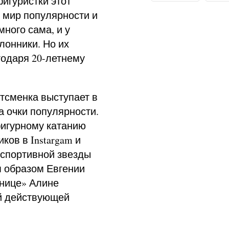
игуристки этот
 мир популярности и
много сама, и у
лонники. Но их
годаря 20-летнему
ртсменка выступает в
 очки популярности.
фигурному катанию
ков в Instargam и
у спортивной звезды
м образом Евгении
рнице» Алине
ой действующей