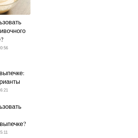
ьзовать
ливочного
е?
0:56
выпечке:
рианты
6:21
ьзовать
 выпечке?
5:11