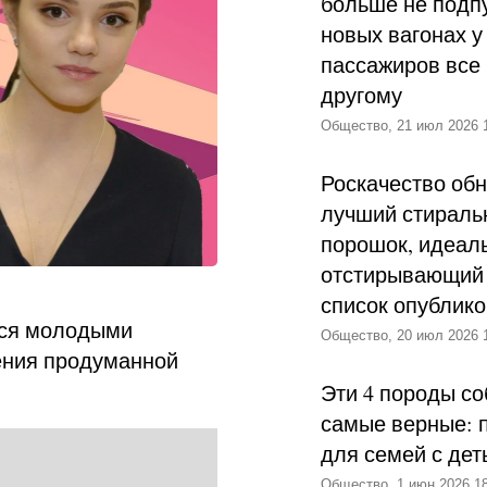
больше не подпу
новых вагонах у
пассажиров все 
другому
Общество, 21 июл 2026 
Роскачество об
лучший стираль
порошок, идеал
отстирывающий 
список опублик
ься молодыми
Общество, 20 июл 2026 
ения продуманной
Эти 4 породы со
самые верные: 
для семей с дет
Общество, 1 июн 2026 18