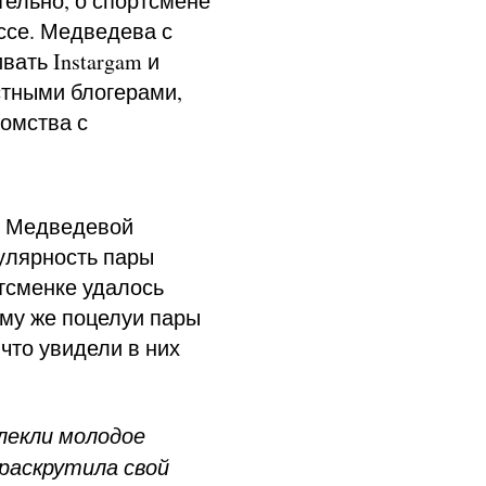
тельно, о спортсмене
ессе. Медведева с
ать Instargam и
стными блогерами,
комства с
и Медведевой
улярность пары
тсменке удалось
ому же поцелуи пары
что увидели в них
лекли молодое
раскрутила свой