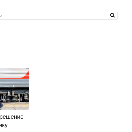
 решение
ику