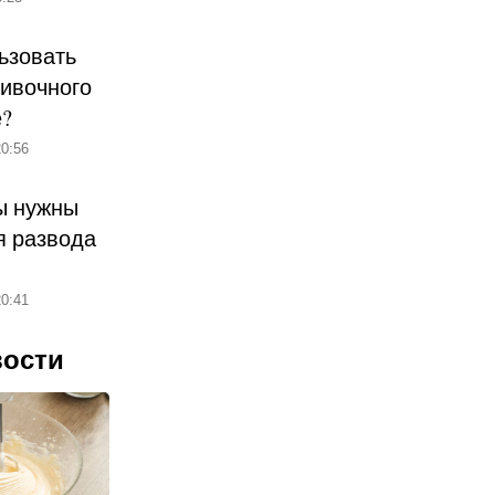
ьзовать
ливочного
е?
0:56
ы нужны
 развода
0:41
вости