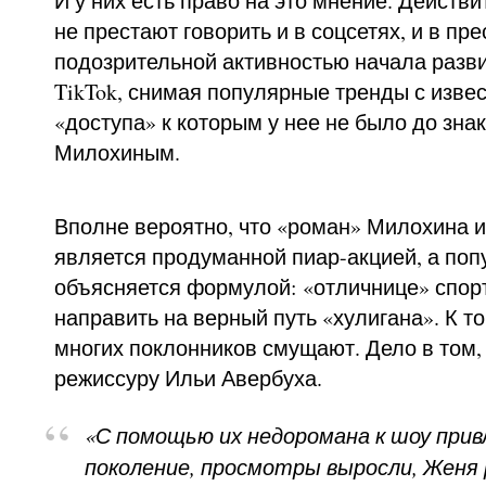
И у них есть право на это мнение. Действи
не престают говорить и в соцсетях, и в пр
подозрительной активностью начала развив
TikTok, снимая популярные тренды с изве
«доступа» к которым у нее не было до зна
Милохиным.
Вполне вероятно, что «роман» Милохина 
является продуманной пиар-акцией, а поп
объясняется формулой: «отличнице» спор
направить на верный путь «хулигана». К т
многих поклонников смущают. Дело в том, 
режиссуру Ильи Авербуха.
«С помощью их недоромана к шоу прив
поколение, просмотры выросли, Женя 