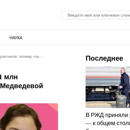
НАУКА
Последнее
дписчиков: почему «за…
1 млн
 Медведевой
В РЖД приняли
— к общем стол