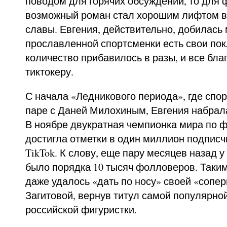
поводом для горячих обсуждений, то для ф
возможный роман стал хорошим лифтом в
славы. Евгения, действительно, добилась 
прославленной спортсменки есть свои пок
количество прибавилось в разы, и все бла
тиктокеру.
С начала «Ледникового периода», где спо
паре с Даней Милохиным, Евгения набрала
В ноябре двукратная чемпионка мира по 
достигла отметки в один миллион подписчи
TikTok. К слову, еще пару месяцев назад 
было порядка 10 тысяч фолловеров. Таки
даже удалось «дать по носу» своей «сопе
Загитовой, вернув титул самой популярн
российской фигуристки.