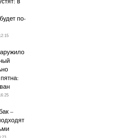
стят: в
будет по-
12:15
наружило
ный
ьно
пятна:
ован
16:25
бак –
подходят
ьми
:23