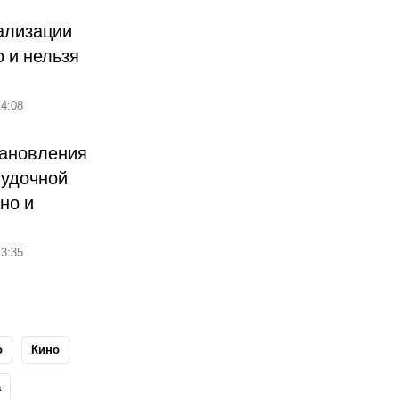
ализации
о и нельзя
4:08
тановления
лудочной
но и
3:35
о
Кино
а