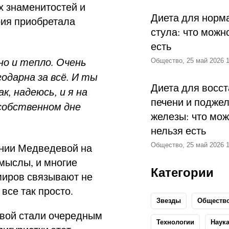
 знаменитостей и
Диета для норм
рия приобретала
стула: что можн
есть
но и тепло. Очень
Общество, 25 май 2026 1
одарна за всё. И ты
Диета для восс
к, надеюсь, и я на
печени и подже
собственном дне
железы: что мож
нельзя есть
ении Медведевой на
Общество, 25 май 2026 1
мыслы, и многие
Категории
умиров связывают не
все так просто.
Звезды
Обществ
вой стали очередным
Технологии
Наук