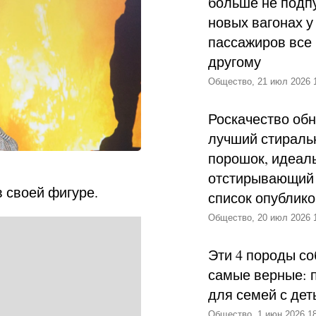
больше не подпу
новых вагонах у
пассажиров все 
другому
Общество, 21 июл 2026 
Роскачество об
лучший стираль
порошок, идеал
отстирывающий 
 своей фигуре.
список опублик
Общество, 20 июл 2026 
Эти 4 породы со
самые верные: 
для семей с дет
Общество, 1 июн 2026 18