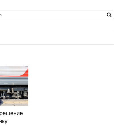
 решение
ику