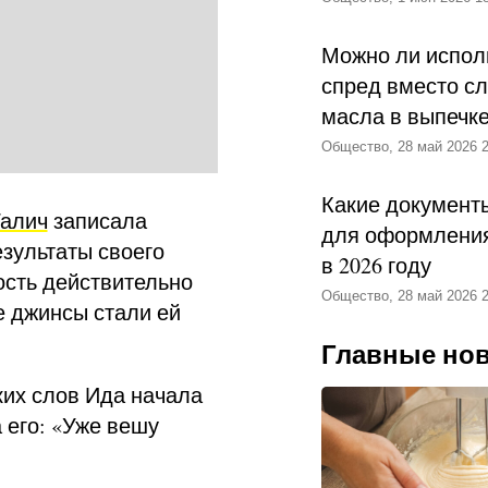
Можно ли испол
спред вместо с
масла в выпечк
Общество, 28 май 2026 2
Какие документ
Галич
записала
для оформления
зультаты своего
в 2026 году
ость действительно
Общество, 28 май 2026 2
е джинсы стали ей
Главные но
ких слов Ида начала
 его: «Уже вешу