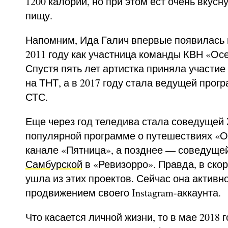
1200 калорий, но при этом ест очень вкус
пищу.
Напомним, Ида Галич впервые появилась 
2011 году как участница команды КВН «Ос
Спустя пять лет артистка приняла участие
на ТНТ, а в 2017 году стала ведущей прог
СТС.
Еще через год теледива стала соведущей
популярной программе о путешествиях «О
канале «Пятница», а позднее — соведуще
Самбурской
в «Ревизорро». Правда, в ско
ушла из этих проектов. Сейчас она активн
продвижением своего Instagram-аккаунта.
Что касается личной жизни, то в мае 2018