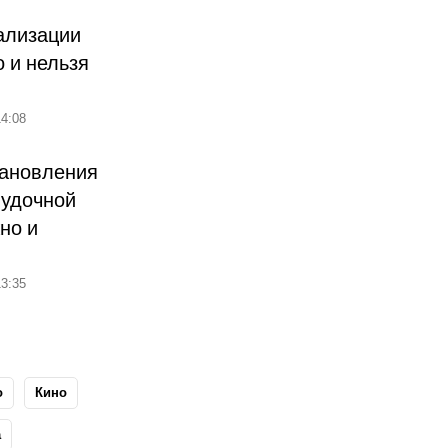
ализации
о и нельзя
4:08
тановления
лудочной
но и
3:35
о
Кино
а