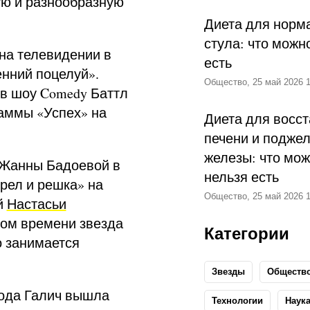
ную и разнообразную
Диета для норм
стула: что можн
на телевидении в
есть
енний поцелуй».
Общество, 25 май 2026 1
 в шоу Comedy Баттл
раммы «Успех» на
Диета для восс
печени и подже
железы: что мож
 Жанны Бадоевой в
нельзя есть
рел и решка» на
Общество, 25 май 2026 1
й
Настасьи
ром времени звезда
Категории
о занимается
Звезды
Обществ
 года Галич вышла
Технологии
Наук