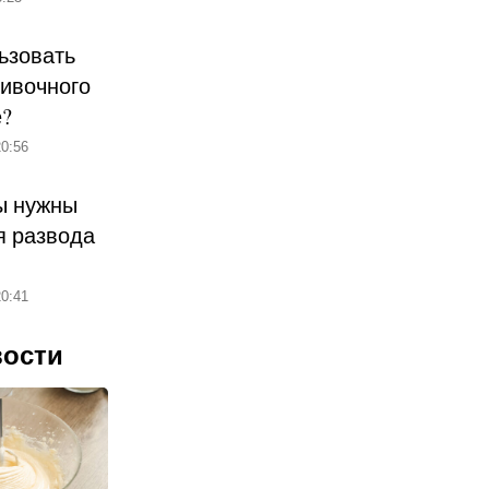
ьзовать
ливочного
е?
0:56
ы нужны
 развода
0:41
вости