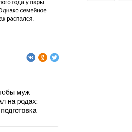
ого года у пары
 Однако семейное
ак распался.
чтобы муж
л на родах:
 подготовка