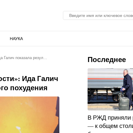
НАУКА
Последнее
да Галич показала резул…
сти»: Ида Галич
ого похудения
В РЖД приняли
— к общем стол