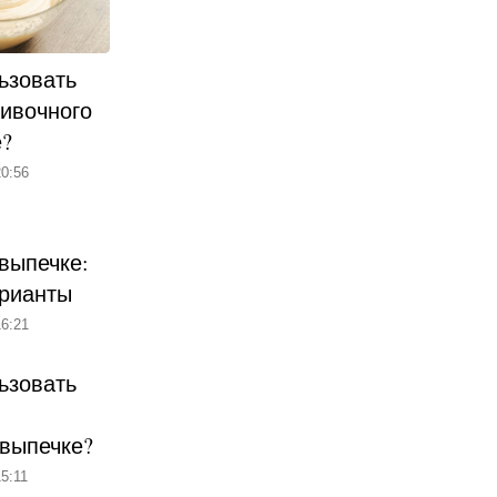
ьзовать
ливочного
е?
0:56
выпечке:
рианты
6:21
ьзовать
 выпечке?
5:11