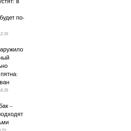
стят: в
будет по-
12:15
наружило
ный
ьно
пятна:
ован
16:25
бак –
подходят
ьми
:23