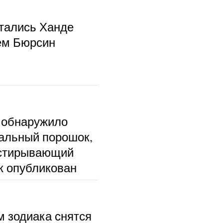
тались Ханде
ем Бюрсин
 обнаружило
альный порошок,
тстирывающий
к опубликован
м зодиака снятся