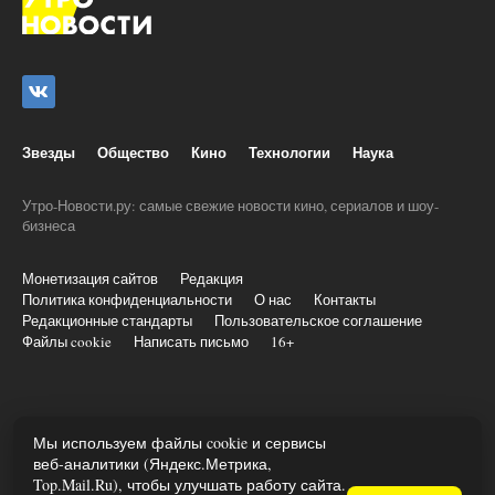
Звезды
Общество
Кино
Технологии
Наука
Утро-Новости.ру: самые свежие новости кино, сериалов и шоу-
бизнеса
Монетизация сайтов
Редакция
Политика конфиденциальности
О нас
Контакты
Редакционные стандарты
Пользовательское соглашение
Файлы cookie
Написать письмо
16+
© 2020-2026 Все права и материалы принадлежат «Утро-
Мы используем файлы cookie и сервисы
новости.ру»
веб-аналитики (Яндекс.Метрика,
При копировании информации ставить активную ссылку на utro-
Top.Mail.Ru), чтобы улучшать работу сайта.