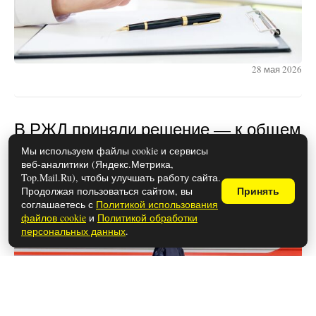
28 мая 2026
В РЖД приняли решение — к общем
столику больше не подпустят: в
Мы используем файлы cookie и сервисы
веб-аналитики (Яндекс.Метрика,
новых вагонах у пассажиров все
Top.Mail.Ru), чтобы улучшать работу сайта.
будет по-другому
Продолжая пользоваться сайтом, вы
Принять
соглашаетесь с
Политикой использования
файлов cookie
и
Политикой обработки
персональных данных
.