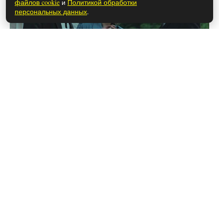
файлов cookie
и
Политикой обработки
персональных данных
.
26 мая 2026
Чем закончился сериал «Метод»
(осторожно, спойлеры!)