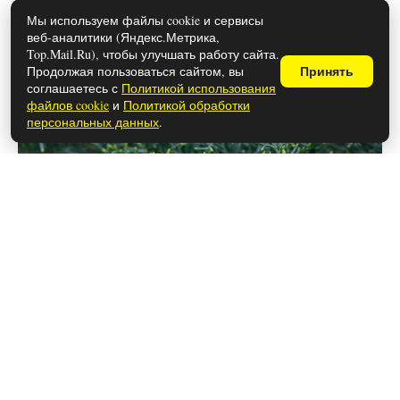
здоровья: свойства и
Мы используем файлы cookie и сервисы
противопоказания
веб-аналитики (Яндекс.Метрика,
Top.Mail.Ru), чтобы улучшать работу сайта.
Продолжая пользоваться сайтом, вы
Принять
соглашаетесь с
Политикой использования
файлов cookie
и
Политикой обработки
персональных данных
.
28 мая 2026
Каким знакам зодиака снятся вещие
сны