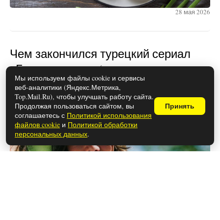
28 мая 2026
Чем закончился турецкий сериал
«Беззащитные» (осторожно,
Мы используем файлы cookie и сервисы
спойлеры!)
веб-аналитики (Яндекс.Метрика,
Top.Mail.Ru), чтобы улучшать работу сайта.
Продолжая пользоваться сайтом, вы
Принять
соглашаетесь с
Политикой использования
файлов cookie
и
Политикой обработки
персональных данных
.
26 мая 2026