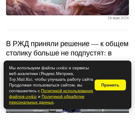
28 мая 2026
В РЖД приняли решение — к общем
столику больше не подпустят: в
новых вагонах у пассажиров все
Мы используем файлы cookie и сервисы
будет по-другому
веб-аналитики (Яндекс.Метрика,
Top.Mail.Ru), чтобы улучшать работу сайта.
Продолжая пользоваться сайтом, вы
Принять
соглашаетесь с
Политикой использования
файлов cookie
и
Политикой обработки
персональных данных
.