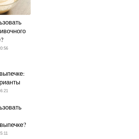
ьзовать
ливочного
е?
0:56
выпечке:
рианты
6:21
ьзовать
 выпечке?
5:11