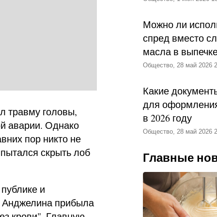
Можно ли испол
спред вместо с
масла в выпечк
Общество, 28 май 2026 2
Какие документ
для оформления
л травму головы,
в 2026 году
ой аварии. Однако
Общество, 28 май 2026 2
вних пор никто не
н пытался скрыть лоб
Главные но
 публике и
а Анджелина прибыла
ез крови". Главную