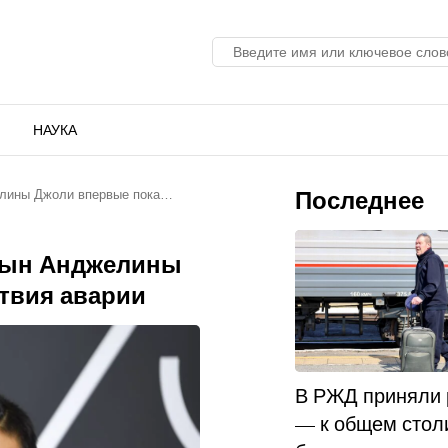
НАУКА
Последнее
елины Джоли впервые пока…
сын Анджелины
твия аварии
В РЖД приняли
— к общем стол