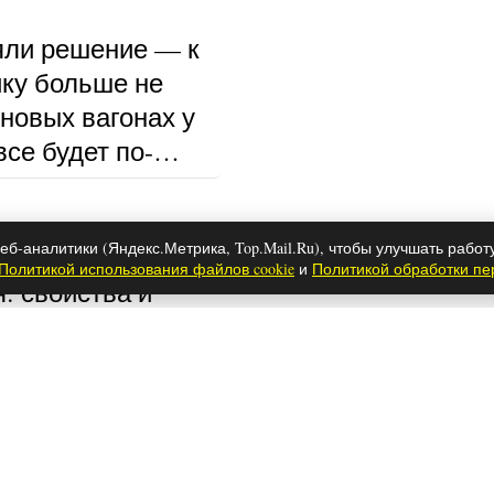
ли решение — к
ку больше не
 новых вагонах у
се будет по-
еб-аналитики (Яндекс.Метрика, Top.Mail.Ru), чтобы улучшать работ
 можжевельник
Политикой использования файлов cookie
и
Политикой обработки п
: свойства и
зания
 обнаружило