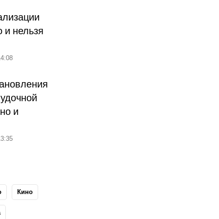
ализации
о и нельзя
4:08
тановления
лудочной
но и
3:35
о
Кино
а