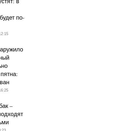
стят: в
будет по-
12:15
наружило
ный
ьно
пятна:
ован
16:25
бак –
подходят
ьми
:23