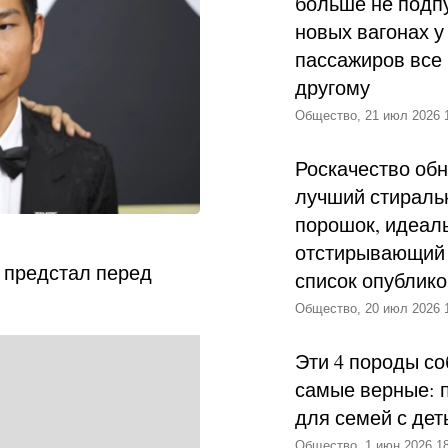
больше не подпу
новых вагонах у
пассажиров все 
другому
Общество, 21 июл 2026 
Роскачество об
лучший стираль
порошок, идеал
отстирывающий 
н предстал перед
список опублик
Общество, 20 июл 2026 
Эти 4 породы со
самые верные: 
для семей с дет
Общество, 1 июн 2026 18