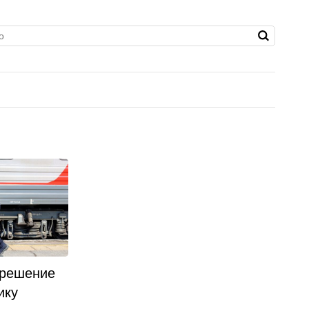
 решение
ику