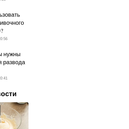
ьзовать
ливочного
е?
0:56
ы нужны
 развода
0:41
вости