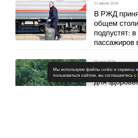
21 июля 2026
В РЖД приня
общем столи
подпустят: в
пассажиров в
другому
28 мая 2026
Мы используем файлы cookie и сервисы в
Чем полезен
пользоваться сайтом, вы соглашаетесь с
для здоровья
противопока
20 июля 2026
Роскачество