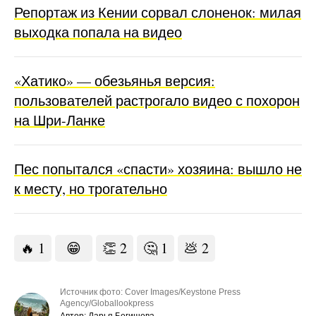
Репортаж из Кении сорвал слоненок: милая
выходка попала на видео
«Хатико» — обезьянья версия:
пользователей растрогало видео с похорон
на Шри-Ланке
Пес попытался «спасти» хозяина: вышло не
к месту, но трогательно
🔥
1
😁
👏
2
🤔
1
💩
2
Источник фото: Cover Images/Keystone Press
Agency/Globallookpress