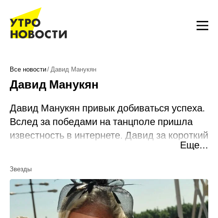
Все новости
Давид Манукян
Давид Манукян
Давид Манукян привык добиваться успеха.
Вслед за победами на танцполе пришла
известность в интернете. Давид за короткий
Еще...
срок стал блогером-звездой, о чем когда-то
даже не мог мечтать.
Звезды
Биография