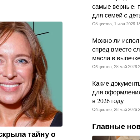
самые верные: 
иковым, Дмитрием
для семей с дет
Общество, 1 июн 2026 18
гда на страну
Можно ли испол
практически не было.
спред вместо с
тиры, где она и
масла в выпечк
Общество, 28 май 2026 2
 Куликовой в
Какие документ
для оформления
в 2026 году
Общество, 28 май 2026 2
Главные но
скрыла тайну о