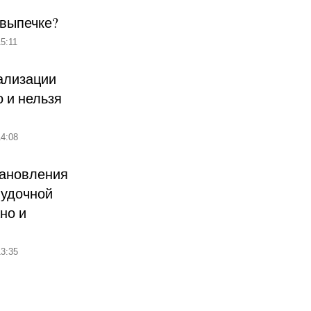
 выпечке?
5:11
ализации
о и нельзя
4:08
тановления
лудочной
но и
3:35