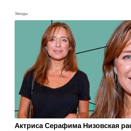
училище вместе со Станиславом Дужн
Звезды
Ульяновым, Олегом Макаровым.
Куликова окончила училище в 1998 году, ко
обрушился дефолт, и работы для актеров 
Марии повезло с приглашением в Театр Са
служила до 2011 года.
Фильмы и сериалы с Марией
главной роли
Актриса Серафима Низовская ра