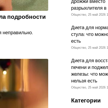
ародной любимице,
дрожжи вместо
разрыхлителя в
ла подробности
Общество, 25 май 2026 1
ленты «Тайна Марии»,
овь с риском для
Диета для норм
бя неправильно.
 актрисе достались
стула: что можн
есть
Общество, 25 май 2026 1
х, иногда работая в
 ее героиня
Диета для восс
печени и подже
железы: что мож
нельзя есть
Общество, 25 май 2026 1
 только для карьеры
милась с будущим
Категории
бовь с первого