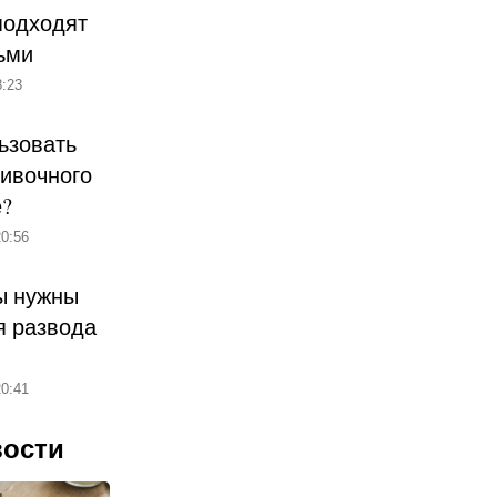
подходят
ьми
:23
ьзовать
ливочного
е?
0:56
ы нужны
 развода
0:41
вости