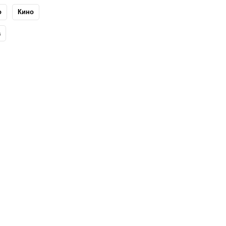
о
Кино
а