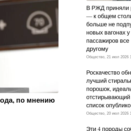
ье москвичей-
В РЖД приняли
лерадио, мама была
— к общем стол
сесторонне
больше не подпу
ли в английскую
новых вагонах у
 записали в
пассажиров все 
что занятия на сцене
другому
ться с людьми.
Общество, 21 июл 2026 
Роскачество об
виться к поступлению
лучший стираль
рестижную
порошок, идеал
анятиях поняла, что
отстирывающий 
 года, по мнению
документы во все
список опублик
ГУ вернется, если
Общество, 20 июл 2026 
Эти 4 породы со
ева в Щукинское