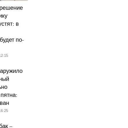
 решение
ику
стят: в
будет по-
12:15
наружило
ный
ьно
пятна:
ован
16:25
бак –