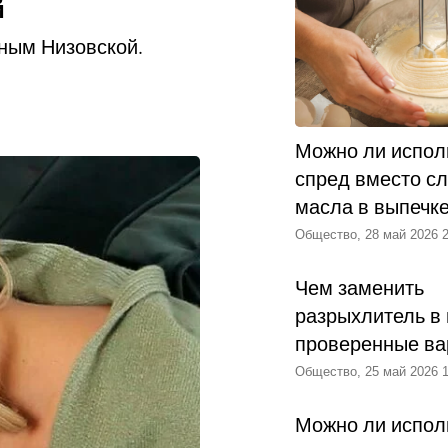
й
ным Низовской.
ду. Была она
ли еще на несколько
лучила одну из
Можно ли испол
от день все решила
спред вместо с
другой проект и
масла в выпечк
звездой, ее узнавали
вои картины.
Общество, 28 май 2026 2
не», Доминику
Чем заменить
ельсах счастья»,
разрыхлитель в 
иала «Две судьбы».
проверенные ва
 по образам
Общество, 25 май 2026 1
етовки», Марины
в «Заезжем
Можно ли испол