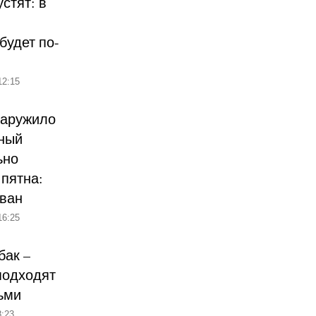
стят: в
будет по-
12:15
наружило
ный
ьно
пятна:
ован
16:25
бак –
подходят
ьми
:23