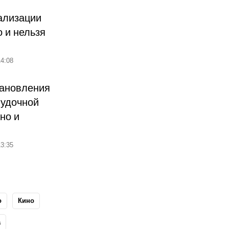
ализации
о и нельзя
4:08
тановления
лудочной
но и
3:35
о
Кино
а