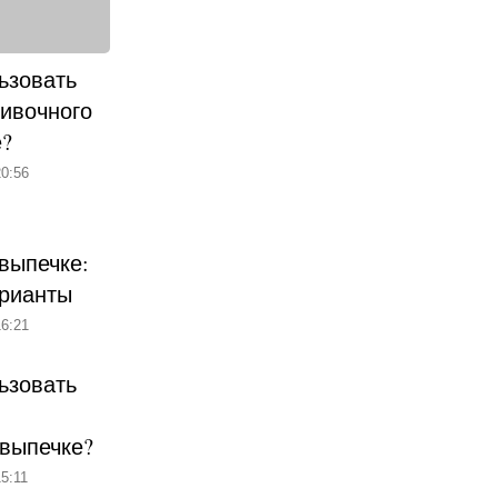
ьзовать
ливочного
е?
0:56
выпечке:
рианты
6:21
ьзовать
 выпечке?
5:11