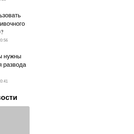
ьзовать
ливочного
е?
0:56
ы нужны
 развода
0:41
вости