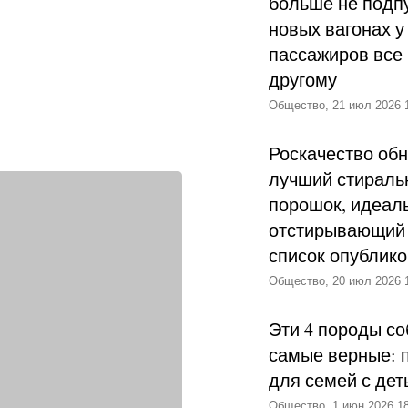
больше не подпу
новых вагонах у
пассажиров все 
другому
Общество, 21 июл 2026 
Роскачество об
лучший стираль
порошок, идеал
отстирывающий 
список опублик
Общество, 20 июл 2026 
Эти 4 породы со
самые верные: 
для семей с дет
Общество, 1 июн 2026 18