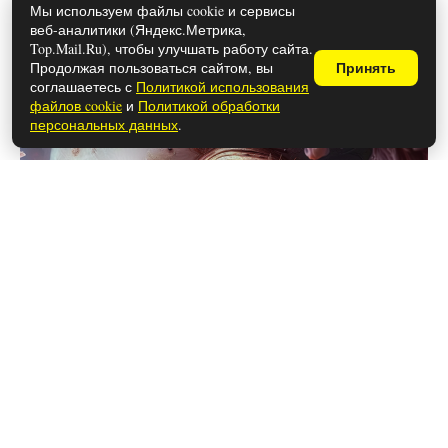
Каким знакам зодиака снятся вещие
Мы используем файлы cookie и сервисы
веб-аналитики (Яндекс.Метрика,
сны
Top.Mail.Ru), чтобы улучшать работу сайта.
Продолжая пользоваться сайтом, вы
Принять
соглашаетесь с
Политикой использования
файлов cookie
и
Политикой обработки
персональных данных
.
28 мая 2026
Роскачество обнаружило лучший
стиральный порошок, идеально