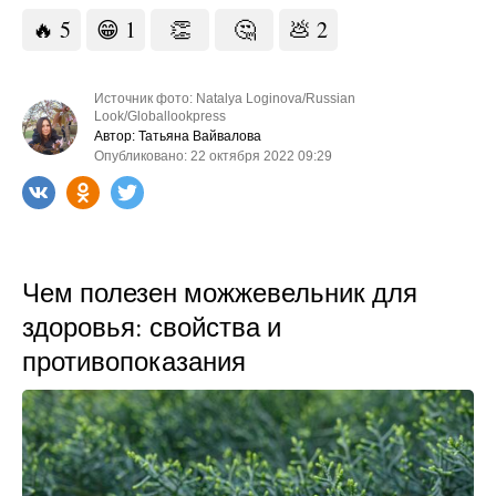
🔥
5
😁
1
👏
🤔
💩
2
Источник фото: Natalya Loginova/Russian
Look/Globallookpress
Автор: Татьяна Вайвалова
Опубликовано: 22 октября 2022 09:29
Чем полезен можжевельник для
здоровья: свойства и
противопоказания