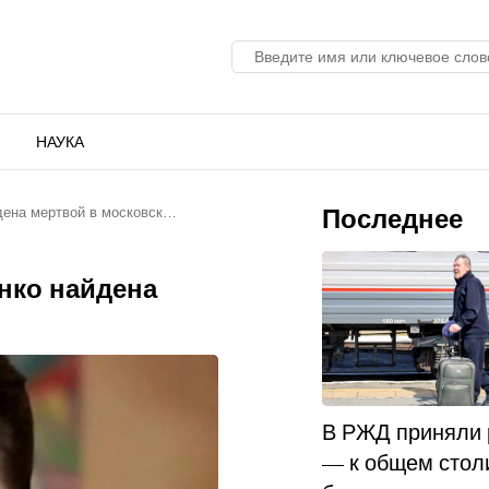
НАУКА
Последнее
дена мертвой в московск…
нко найдена
В РЖД приняли
— к общем стол