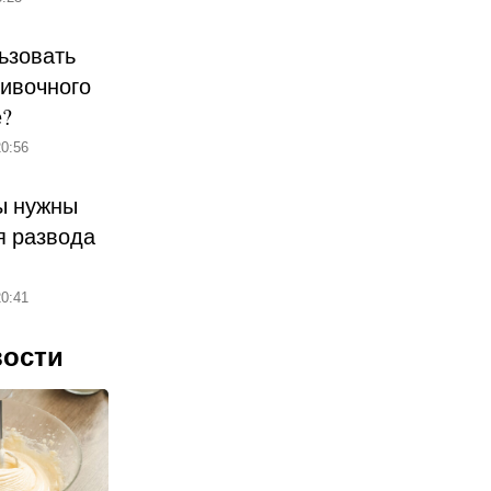
ьзовать
ливочного
е?
0:56
ы нужны
 развода
0:41
вости