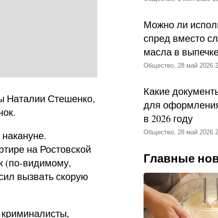
Можно ли испол
спред вместо с
масла в выпечк
Общество, 28 май 2026 2
Какие документ
ы Наталии Стешенко,
для оформления
нок.
в 2026 году
Общество, 28 май 2026 2
 накануне.
ртире на Ростовской
Главные но
к (по-видимому,
осил вызвать скорую
 криминалисты,