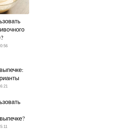
ьзовать
ливочного
е?
0:56
выпечке:
рианты
6:21
ьзовать
 выпечке?
5:11