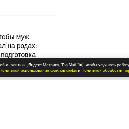
чтобы муж
л на родах:
 подготовка
еб-аналитики (Яндекс.Метрика, Top.Mail.Ru), чтобы улучшать работ
Политикой использования файлов cookie
и
Политикой обработки п
аутину с потолка и
ые лайфхаки