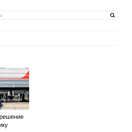
 решение
ику