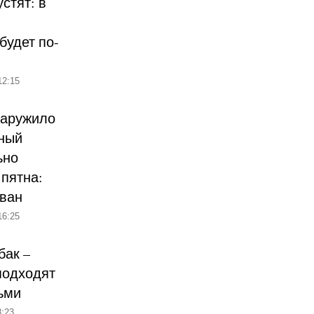
стят: в
будет по-
12:15
наружило
ный
ьно
пятна:
ован
16:25
бак –
подходят
ьми
:23