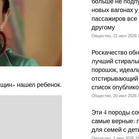
больше не подпу
новых вагонах у
пассажиров все 
другому
Общество, 21 июл 2026 
Роскачество об
лучший стираль
порошок, идеал
отстирывающий 
нщин» нашел ребенок.
список опублик
Общество, 20 июл 2026 
Эти 4 породы со
самые верные: 
для семей с дет
Общество, 1 июн 2026 18