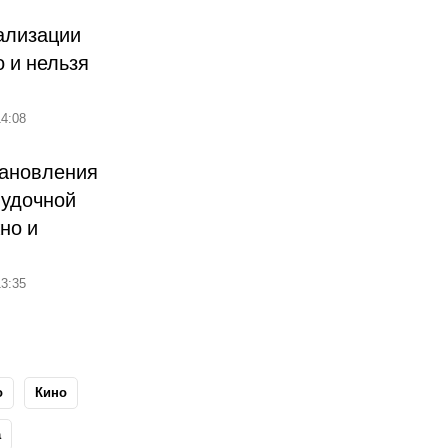
ализации
о и нельзя
4:08
тановления
лудочной
но и
3:35
о
Кино
а