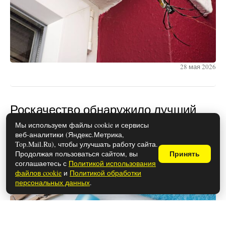
28 мая 2026
Роскачество обнаружило лучший
стиральный порошок, идеально
Мы используем файлы cookie и сервисы
веб-аналитики (Яндекс.Метрика,
отстирывающий пятна: список
Top.Mail.Ru), чтобы улучшать работу сайта.
опубликован
Продолжая пользоваться сайтом, вы
Принять
соглашаетесь с
Политикой использования
файлов cookie
и
Политикой обработки
персональных данных
.