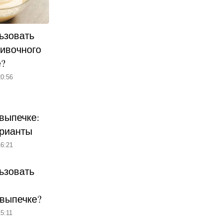
ьзовать
ливочного
е?
0:56
выпечке:
рианты
6:21
ьзовать
 выпечке?
5:11