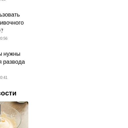
ьзовать
ливочного
е?
0:56
ы нужны
 развода
0:41
вости