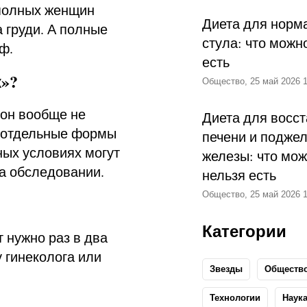
 полных женщин
Диета для норм
 груди. А полные
стула: что можн
ф.
есть
»?
Общество, 25 май 2026 1
 он вообще не
Диета для восс
о отдельные формы
печени и подже
ных условиях могут
железы: что мож
на обследовании.
нельзя есть
Общество, 25 май 2026 1
Категории
 нужно раз в два
у гинеколога или
Звезды
Обществ
Технологии
Наук