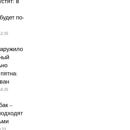
стят: в
будет по-
12:15
наружило
ный
ьно
пятна:
ован
16:25
бак –
подходят
ьми
:23