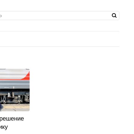
 решение
ику