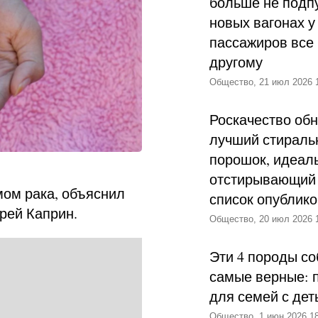
больше не подпу
новых вагонах у
пассажиров все 
другому
Общество, 21 июл 2026 
Роскачество об
лучший стираль
порошок, идеал
отстирывающий 
мом рака, объяснил
список опублик
рей Каприн.
Общество, 20 июл 2026 
Эти 4 породы со
самые верные: 
для семей с дет
Общество, 1 июн 2026 18