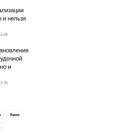
ализации
о и нельзя
4:08
тановления
лудочной
но и
3:35
о
Кино
а