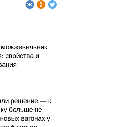
 можжевельник
: свойства и
зания
ли решение — к
ку больше не
 новых вагонах у
се будет по-