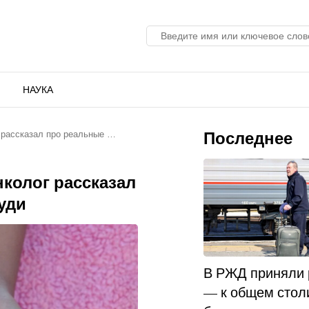
НАУКА
Последнее
 рассказал про реальные …
нколог рассказал
уди
В РЖД приняли
— к общем стол