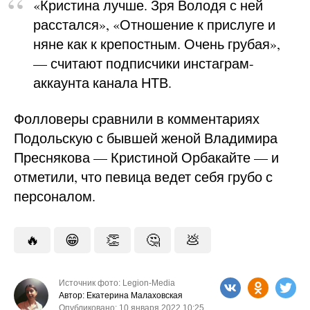
«Кристина лучше. Зря Володя с ней
расстался», «Отношение к прислуге и
няне как к крепостным. Очень грубая»,
— считают подписчики инстаграм-
аккаунта канала НТВ.
Фолловеры сравнили в комментариях
Подольскую с бывшей женой Владимира
Преснякова — Кристиной Орбакайте — и
отметили, что певица ведет себя грубо с
персоналом.
🔥
😁
👏
🤔
💩
Источник фото: Legion-Media
Автор: Екатерина Малаховская
Опубликовано: 10 января 2022 10:25