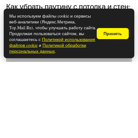
Как убрать паутину с потолка и стен:
простые лайфхаки
Мы используем файлы cookie и сервисы
веб-аналитики (Яндекс.Метрика,
Top.Mail.Ru), чтобы улучшать работу сайта.
Продолжая пользоваться сайтом, вы
Принять
соглашаетесь с
Политикой использования
файлов cookie
и
Политикой обработки
персональных данных
.
28 мая 2026
Какие документы нужны для
оформления развода в 2026 году