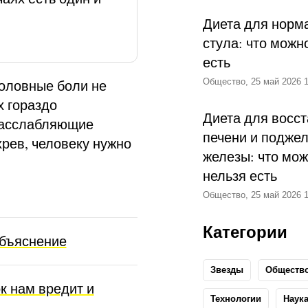
Диета для норм
стула: что можн
есть
Общество, 25 май 2026 1
головные боли не
х гораздо
Диета для восс
расслабляющие
печени и подже
хрев, человеку нужно
железы: что мож
нельзя есть
Общество, 25 май 2026 1
Категории
объяснение
Звезды
Обществ
к нам вредит и
Технологии
Наук