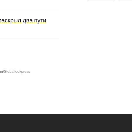
раскрыл два пути
om/Globallookpress