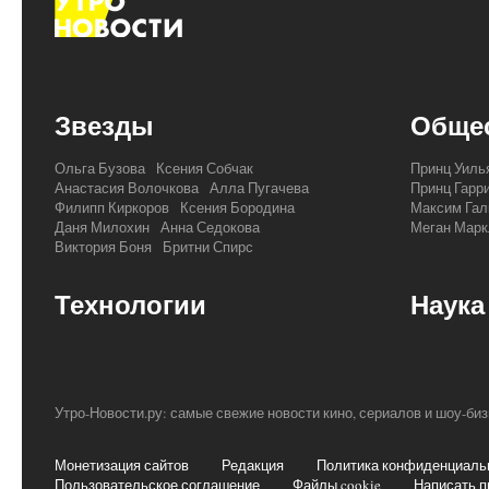
Звезды
Обще
Ольга Бузова
Ксения Собчак
Принц Уиль
Анастасия Волочкова
Алла Пугачева
Принц Гарр
Филипп Киркоров
Ксения Бородина
Максим Гал
Даня Милохин
Анна Седокова
Меган Марк
Виктория Боня
Бритни Спирс
Технологии
Наука
Утро-Новости.ру: самые свежие новости кино, сериалов и шоу-би
Монетизация сайтов
Редакция
Политика конфиденциаль
Пользовательское соглашение
Файлы cookie
Написать п