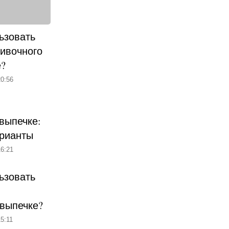
ьзовать
ливочного
е?
0:56
выпечке:
рианты
6:21
ьзовать
 выпечке?
5:11