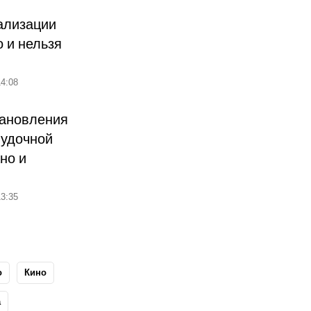
ализации
о и нельзя
4:08
тановления
лудочной
но и
3:35
о
Кино
а