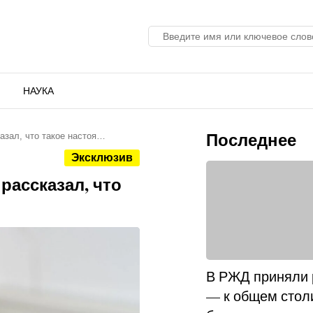
НАУКА
Последнее
казал, что такое настоя…
Эксклюзив
 рассказал, что
В РЖД приняли
— к общем стол