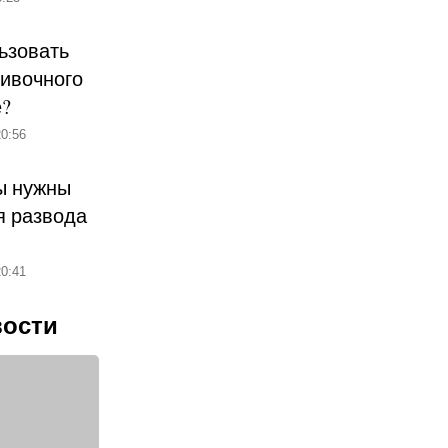
ьзовать
ливочного
е?
0:56
ы нужны
 развода
0:41
вости