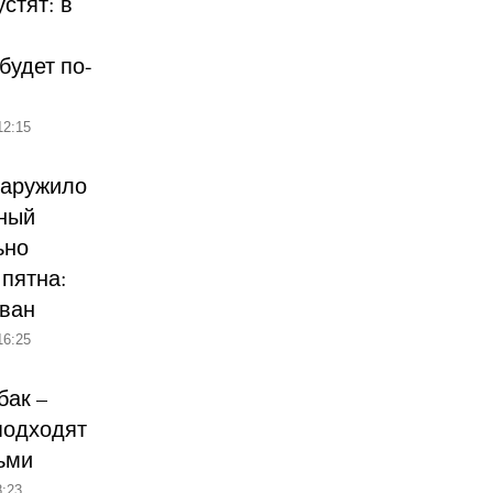
стят: в
будет по-
12:15
наружило
ный
ьно
пятна:
ован
16:25
бак –
подходят
ьми
:23