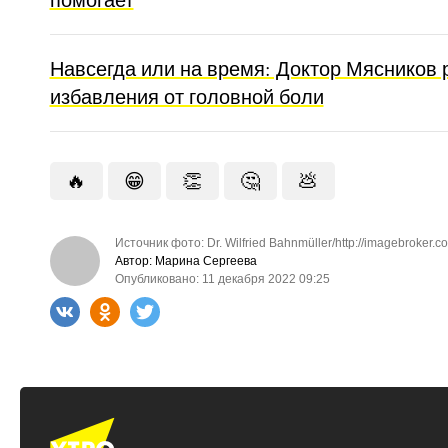
Навсегда или на время: Доктор Мясников 
избавления от головной боли
🔥
😁
👏
🤔
💩
Источник фото: Dr. Wilfried Bahnmüller/http://imagebroker.c
Автор: Марина Сергеева
Опубликовано: 11 декабря 2022 09:25