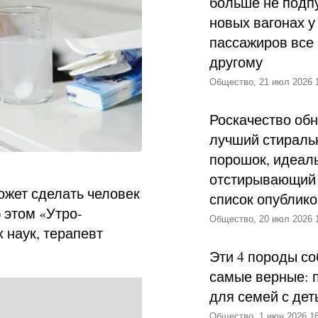
больше не подпу
новых вагонах у
пассажиров все 
другому
Общество, 21 июл 2026 
Роскачество об
лучший стираль
порошок, идеал
отстирывающий 
может сделать человек
список опублик
 этом «Утро-
Общество, 20 июл 2026 
 наук, терапевт
Эти 4 породы со
самые верные: 
для семей с дет
Общество, 1 июн 2026 18