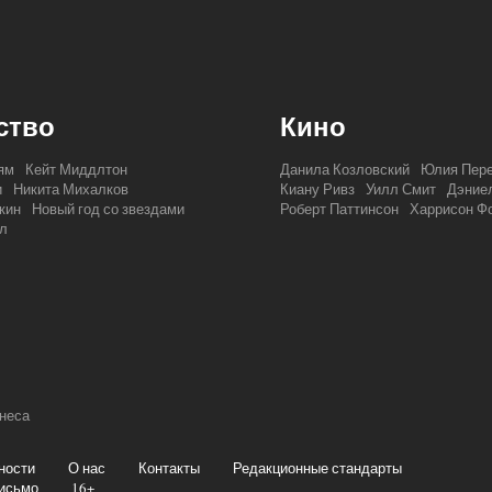
ство
Кино
ям
Кейт Миддлтон
Данила Козловский
Юлия Пер
и
Никита Михалков
Киану Ривз
Уилл Смит
Дэниел
кин
Новый год со звездами
Роберт Паттинсон
Харрисон Ф
л
знеса
ности
О нас
Контакты
Редакционные стандарты
исьмо
16+