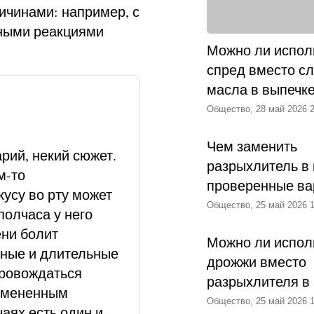
ичинами: например, с
нными реакциями
Можно ли испол
спред вместо с
масла в выпечк
Общество, 28 май 2026 2
Чем заменить
рий, некий сюжет.
разрыхлитель в 
м-то
проверенные ва
кусу во рту может
Общество, 25 май 2026 1
полчаса у него
ени болит
Можно ли испол
вные и длительные
дрожжи вместо
опровождаться
разрыхлителя в
измененным
Общество, 25 май 2026 1
чаях есть один и