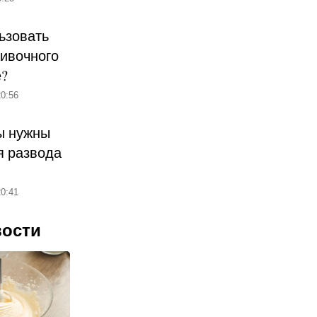
ьзовать
ливочного
е?
0:56
ы нужны
 развода
0:41
вости