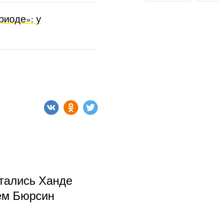
риоде»: у
тались Ханде
ем Бюрсин