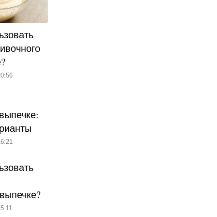
ьзовать
ливочного
е?
0:56
выпечке:
рианты
6:21
ьзовать
 выпечке?
5:11