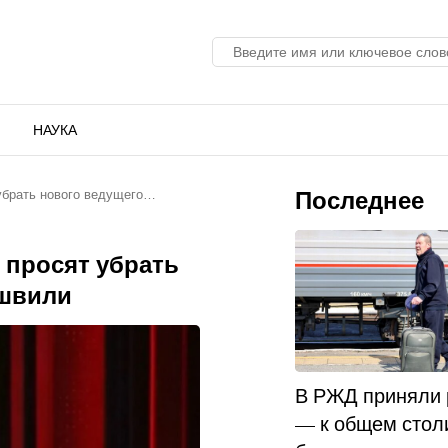
НАУКА
Последнее
убрать нового ведущего…
 просят убрать
ишвили
В РЖД приняли
— к общем стол