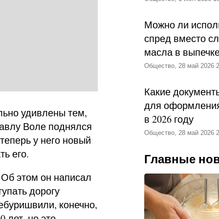
Можно ли испол
спред вместо с
масла в выпечк
Общество, 28 май 2026 2
Какие документ
для оформления
льно удивлены тем,
в 2026 году
Павлу Воле поднялся
Общество, 28 май 2026 2
теперь у него новый
ь его.
Главные но
 Об этом он написал
тупать дорогу
ебуришвили, конечно,
 лет, но это