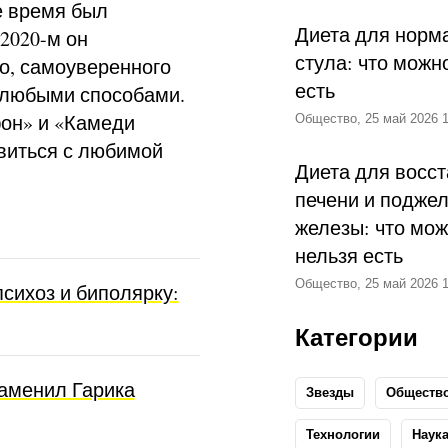
е время был
Диета для норм
2020-м он
стула: что можн
ко, самоуверенного
есть
и любыми способами.
фон» и «Камеди
Общество, 25 май 2026 1
авиться с любимой
Диета для восс
печени и подже
железы: что мож
нельзя есть
Общество, 25 май 2026 1
сихоз и биполярку:
Категории
заменил Гарика
Звезды
Обществ
Технологии
Наук