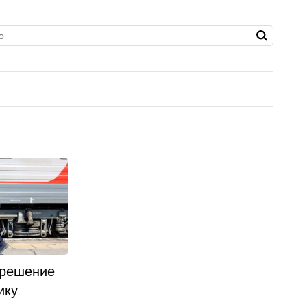
 решение
ику