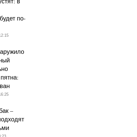
стят: в
будет по-
12:15
наружило
ный
ьно
пятна:
ован
16:25
бак –
подходят
ьми
:23