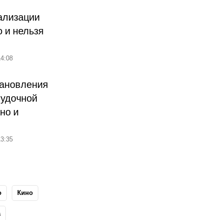
ализации
о и нельзя
4:08
тановления
лудочной
но и
3:35
о
Кино
а