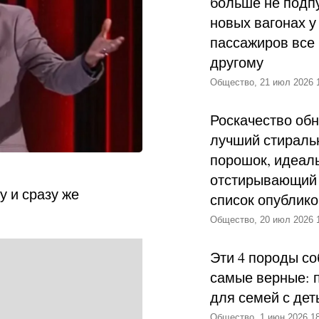
больше не подпу
новых вагонах у
пассажиров все 
другому
Общество, 21 июл 2026 
Роскачество об
лучший стираль
порошок, идеал
отстирывающий 
 и сразу же
список опублик
Общество, 20 июл 2026 
Эти 4 породы со
самые верные: 
для семей с дет
Общество, 1 июн 2026 18