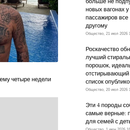
больше не подпу
новых вагонах у
пассажиров все 
другому
Общество, 21 июл 2026 
Роскачество об
лучший стираль
порошок, идеал
отстирывающий 
 ему четыре недели
список опублик
Общество, 20 июл 2026 
Эти 4 породы со
самые верные: 
для семей с дет
Общество, 1 июн 2026 18