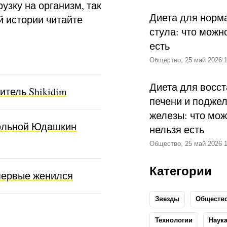
узку на организм, так
Диета для норм
й истории читайте
стула: что можн
есть
Общество, 25 май 2026 1
Диета для восс
итель Shikidim
печени и подже
железы: что мож
больной Юдашкин
нельзя есть
Общество, 25 май 2026 1
Категории
первые женился
Звезды
Обществ
Технологии
Наук