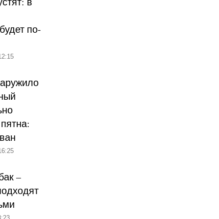
стят: в
будет по-
12:15
наружило
ный
ьно
пятна:
ован
16:25
бак –
подходят
ьми
:23