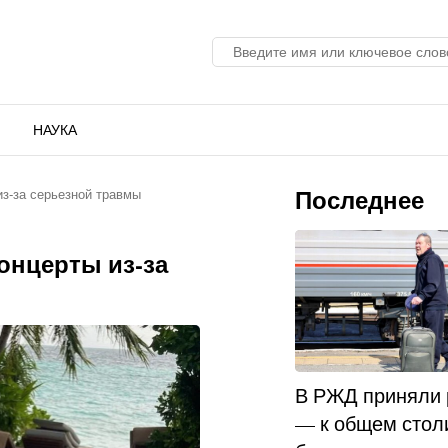
НАУКА
Последнее
з-за серьезной травмы
онцерты из-за
В РЖД приняли
— к общем стол