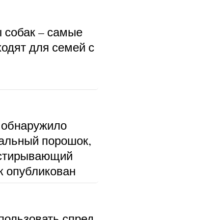
ы собак – самые
ходят для семей с
 обнаружило
альный порошок,
тстирывающий
к опубликован
пользовать спред