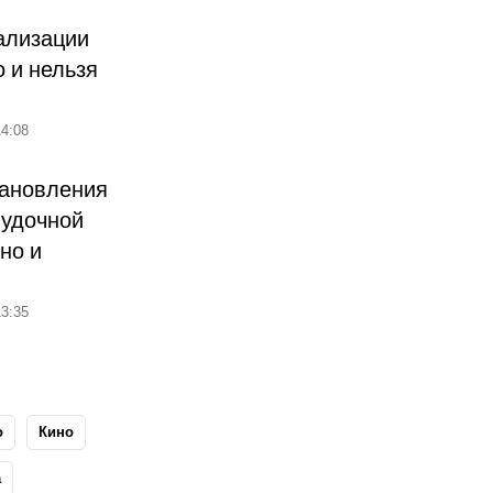
ализации
о и нельзя
4:08
тановления
лудочной
но и
3:35
о
Кино
а