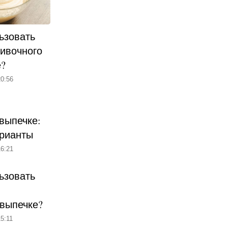
ьзовать
ливочного
е?
0:56
выпечке:
рианты
6:21
ьзовать
 выпечке?
5:11