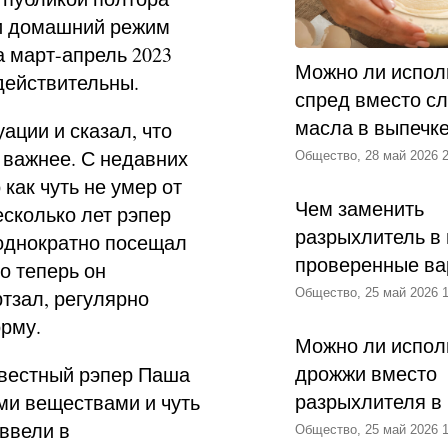
ли домашний режим
 март-апрель 2023
Можно ли испол
 действительны.
спред вместо с
масла в выпечк
ации и сказал, что
е важнее. С недавних
Общество, 28 май 2026 2
 как чуть не умер от
Чем заменить
сколько лет рэпер
разрыхлитель в 
еоднократно посещал
проверенные ва
о теперь он
тзал, регулярно
Общество, 25 май 2026 1
орму.
Можно ли испол
дрожжи вместо
звестный рэпер Паша
разрыхлителя в
ми веществами и чуть
ввели в
Общество, 25 май 2026 1