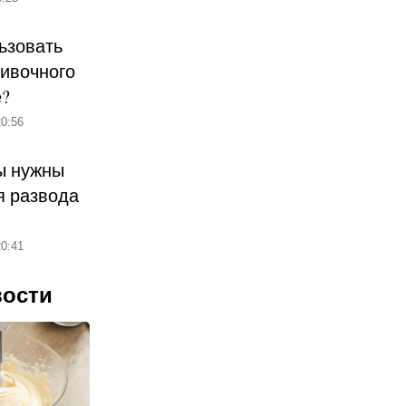
ьзовать
ливочного
е?
0:56
ы нужны
 развода
0:41
вости