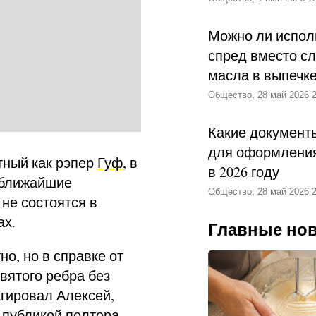
Можно ли испол
спред вместо с
масла в выпечк
Общество, 28 май 2026 2
Какие документ
для оформления
тный как рэпер
Гуф
, в
в 2026 году
 ближайшие
Общество, 28 май 2026 2
не состоятся в
ах.
Главные но
о, но в справке от
вятого ребра без
агировал Алексей,
д публикой полтора