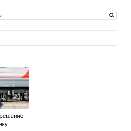
 решение
ику