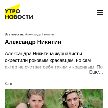
Все новости
Александр Никитин
Александр Никитин
Александра Никитина журналисты
окрестили роковым красавцем, но сам
актер не считает себя таким у красивым. По
Еще...
его мнению, если артист прославился
только как красавец, значит, мало чего
Кино
стоит в профессиональном плане. А
Александр готов работать много и хорошо.
Биография и личная жизнь