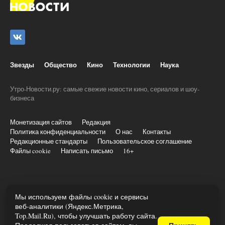
Звезды
Общество
Кино
Технологии
Наука
Утро-Новости.ру: самые свежие новости кино, сериалов и шоу-
бизнеса
Монетизация сайтов
Редакция
Политика конфиденциальности
О нас
Контакты
Редакционные стандарты
Пользовательское соглашение
Файлы cookie
Написать письмо
16+
© 2020-2026 Все права и материалы принадлежат «Утро-
Мы используем файлы cookie и сервисы
новости.ру»
веб-аналитики (Яндекс.Метрика,
При копировании информации ставить активную ссылку на utro-
Top.Mail.Ru), чтобы улучшать работу сайта.
novosti.ru