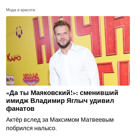
Мода и красота
«Да ты Маяковский!»: сменивший
имидж Владимир Яглыч удивил
фанатов
Актёр вслед за Максимом Матвеевым
побрился налысо.