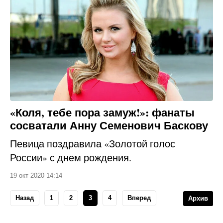
«Коля, тебе пора замуж!»: фанаты
сосватали Анну Семенович Баскову
Певица поздравила «Золотой голос
России» с днем рождения.
19 окт 2020 14:14
Назад
1
2
3
4
Вперед
Архив