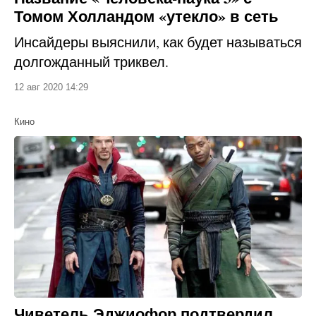
Томом Холландом «утекло» в сеть
Инсайдеры выяснили, как будет называться
долгожданный триквел.
12 авг 2020 14:29
Кино
Чиветель Эджиофор подтвердил