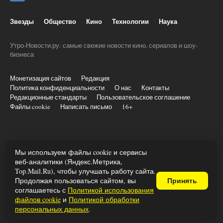
Звезды
Общество
Кино
Технологии
Наука
Утро-Новости.ру: самые свежие новости кино, сериалов и шоу-
бизнеса
Монетизация сайтов
Редакция
Политика конфиденциальности
О нас
Контакты
Редакционные стандарты
Пользовательское соглашение
Файлы cookie
Написать письмо
16+
© 2020-2026 Все права и материалы принадлежат «Утро-
Мы используем файлы cookie и сервисы
новости.ру»
веб-аналитики (Яндекс.Метрика,
При копировании информации ставить активную ссылку на utro-
Top.Mail.Ru), чтобы улучшать работу сайта.
novosti.ru
Продолжая пользоваться сайтом, вы
Принять
Учредитель: ООО «Трафик», ОГРН 1027806866724, ИНН
соглашаетесь с
Политикой использования
7813175200
файлов cookie
и
Политикой обработки
197022, г. Санкт-Петербург, ул. Льва Толстого, д. 1–3, лит. А, пом.
персональных данных
.
40-Н. Главный редактор — Шилов Константин Юрьевич. 16+